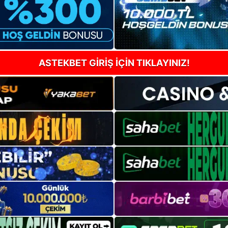
ASTEKBET GİRİŞ İÇİN TIKLAYINIZ!