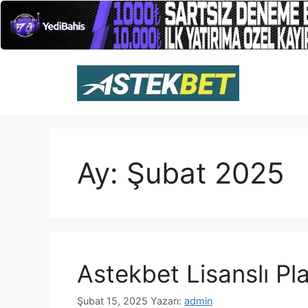
İçeriğe
atla
Ay:
Şubat 2025
Astekbet Lisanslı Pl
Şubat 15, 2025
Yazarı:
admin