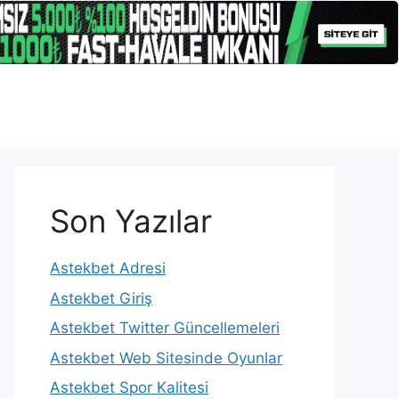
Son Yazılar
Astekbet Adresi
Astekbet Giriş
Astekbet Twitter Güncellemeleri
Astekbet Web Sitesinde Oyunlar
Astekbet Spor Kalitesi