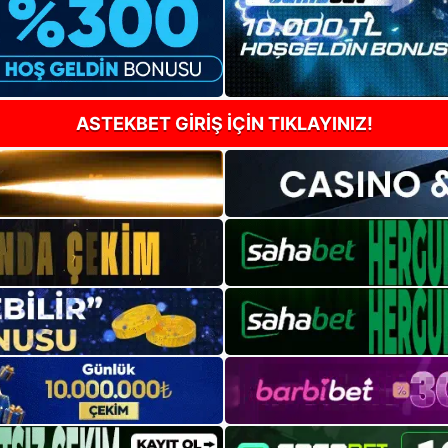
ASTEKBET GİRİŞ İÇİN TIKLAYINIZ!