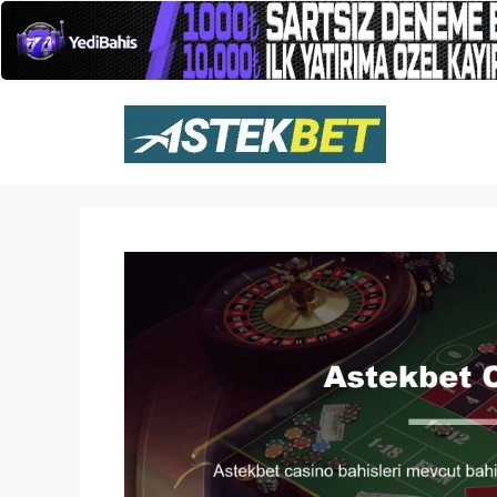
İçeriğe
atla