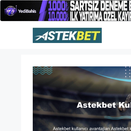
İçeriğe
atla