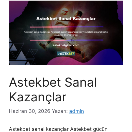
Astekbet Sanal
Kazançlar
Haziran 30, 2026
Yazarı:
admin
Astekbet sanal kazançlar Astekbet gücün