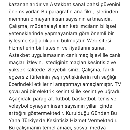
kazananlarıdır ve Astekbet sanal bahsi güvenini
önemsiyorlar. Bu paragrafın ana fikri, işlerinden
memnun olmayan insan sayısının artmasıdır.
Çalışma, müdahaleyi alan katılımcıların bilişsel
yeteneklerinde yapmayanlara göre önemli bir
iyileşme sağladıklarını bulmuştur. Web sitesi
hizmetlerin bir listesini ve fiyatlarını sunar.
Astekbet uygulamasının canlı maç işlevi ile canlı
maçları izleyin, istediğiniz maçları kesintisiz ve
yüksek kalitede izleyebilirsiniz. Çalışma, farklı
egzersiz türlerinin yaşlı yetişkinlerin ruh sağlığı
üzerindeki etkilerini araştırmayı amaçlamıştır. TV
şovu ani bir elektrik kesintisi ile kesintiye uğradı.
Aşağıdaki paragraf, futbol, basketbol, tenis ve
voleybol oynayan insan sayısının yıllar içinde
arttığını göstermektedir. Kurulduğu Günden Bu
Yana Türkiye’de Kesintisiz Hizmet Vermektedir.
Bu çalışmanın temel amacı, sosyal medya