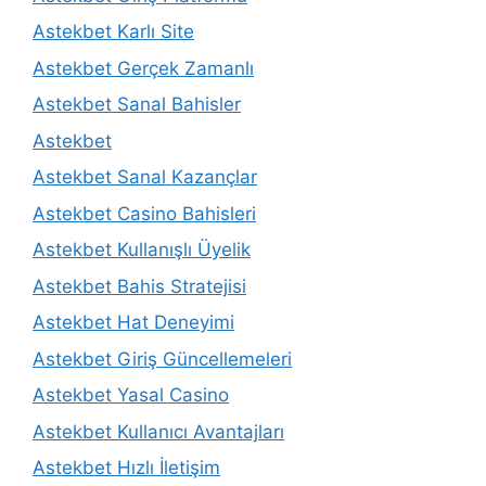
Astekbet Karlı Site
Astekbet Gerçek Zamanlı
Astekbet Sanal Bahisler
Astekbet
Astekbet Sanal Kazançlar
Astekbet Casino Bahisleri
Astekbet Kullanışlı Üyelik
Astekbet Bahis Stratejisi
Astekbet Hat Deneyimi
Astekbet Giriş Güncellemeleri
Astekbet Yasal Casino
Astekbet Kullanıcı Avantajları
Astekbet Hızlı İletişim