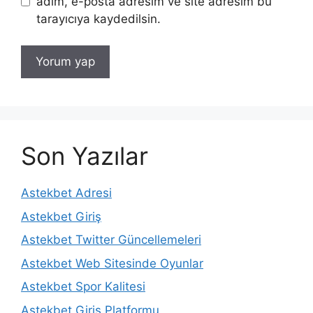
adım, e-posta adresim ve site adresim bu
tarayıcıya kaydedilsin.
Son Yazılar
Astekbet Adresi
Astekbet Giriş
Astekbet Twitter Güncellemeleri
Astekbet Web Sitesinde Oyunlar
Astekbet Spor Kalitesi
Astekbet Giriş Platformu