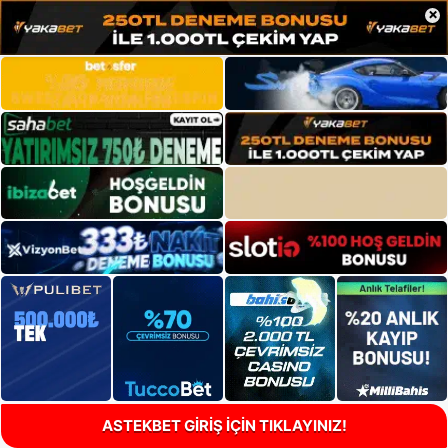
×
ASTEKBET GİRİŞ İÇİN TIKLAYINIZ!