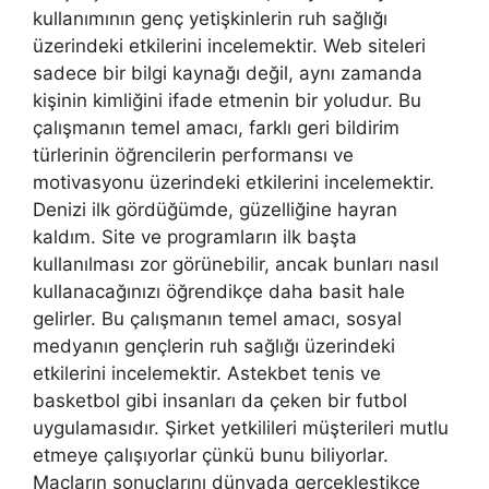
kullanımının genç yetişkinlerin ruh sağlığı
üzerindeki etkilerini incelemektir. Web siteleri
sadece bir bilgi kaynağı değil, aynı zamanda
kişinin kimliğini ifade etmenin bir yoludur. Bu
çalışmanın temel amacı, farklı geri bildirim
türlerinin öğrencilerin performansı ve
motivasyonu üzerindeki etkilerini incelemektir.
Denizi ilk gördüğümde, güzelliğine hayran
kaldım. Site ve programların ilk başta
kullanılması zor görünebilir, ancak bunları nasıl
kullanacağınızı öğrendikçe daha basit hale
gelirler. Bu çalışmanın temel amacı, sosyal
medyanın gençlerin ruh sağlığı üzerindeki
etkilerini incelemektir. Astekbet tenis ve
basketbol gibi insanları da çeken bir futbol
uygulamasıdır. Şirket yetkilileri müşterileri mutlu
etmeye çalışıyorlar çünkü bunu biliyorlar.
Maçların sonuçlarını dünyada gerçekleştikçe