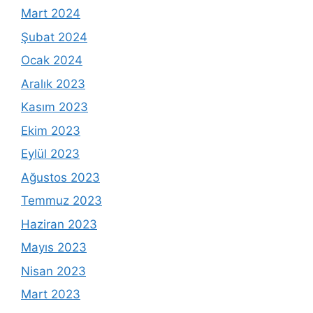
Mart 2024
Şubat 2024
Ocak 2024
Aralık 2023
Kasım 2023
Ekim 2023
Eylül 2023
Ağustos 2023
Temmuz 2023
Haziran 2023
Mayıs 2023
Nisan 2023
Mart 2023