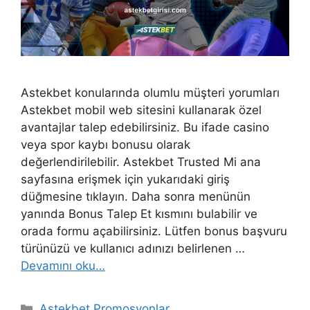
Astekbet konularında olumlu müşteri yorumları
Astekbet mobil web sitesini kullanarak özel
avantajlar talep edebilirsiniz. Bu ifade casino
veya spor kaybı bonusu olarak
değerlendirilebilir. Astekbet Trusted Mi ana
sayfasına erişmek için yukarıdaki giriş
düğmesine tıklayın. Daha sonra menünün
yanında Bonus Talep Et kısmını bulabilir ve
orada formu açabilirsiniz. Lütfen bonus başvuru
türünüzü ve kullanıcı adınızı belirlenen …
Devamını oku…
Kategoriler
Astekbet Promosyonlar