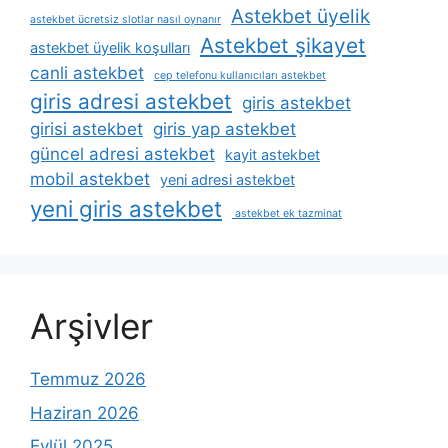
Astekbet üyelik
astekbet ücretsiz slotlar nasıl oynanır
Astekbet şikayet
astekbet üyelik koşulları
canli astekbet
cep telefonu kullanıcıları astekbet
giris adresi astekbet
giris astekbet
girisi astekbet
giris yap astekbet
güncel adresi astekbet
kayit astekbet
mobil astekbet
yeni adresi astekbet
yeni giris astekbet
astekbet ek tazminat
Arşivler
Temmuz 2026
Haziran 2026
Eylül 2025