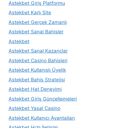
Astekbet Giriş Platformu
Astekbet Karlı Site
Astekbet Gerçek Zamanlı
Astekbet Sanal Bahisler
Astekbet
Astekbet Sanal Kazançlar
Astekbet Casino Bahisleri
Astekbet Kullanışlı Üyelik
Astekbet Bahis Stratejisi
Astekbet Hat Deneyimi
Astekbet Giriş Güncellemeleri
Astekbet Yasal Casino
Astekbet Kullanıcı Avantajları
Astekbet Hızlı İletişim