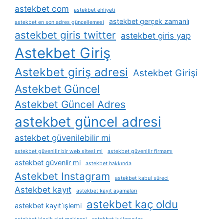
astekbet com
astekbet ehliyeti
astekbet gerçek zamanlı
astekbet en son adres güncellemesi
astekbet giris twitter
astekbet giris yap
Astekbet Giriş
Astekbet giriş adresi
Astekbet Girişi
Astekbet Güncel
Astekbet Güncel Adres
astekbet güncel adresi
astekbet güvenilebilir mi
astekbet güvenilir bir web sitesi mi
astekbet güvenilir firmamı
astekbet güvenlir mi
astekbet hakkında
Astekbet Instagram
astekbet kabul süreci
Astekbet kayıt
astekbet kayıt aşamaları
astekbet kaç oldu
astekbet kayıt i̇şlemi