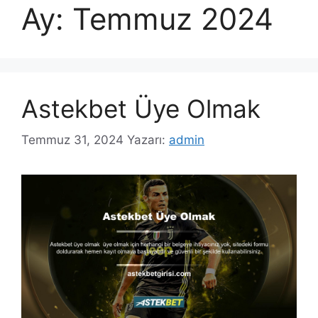
Ay:
Temmuz 2024
Astekbet Üye Olmak
Temmuz 31, 2024
Yazarı:
admin