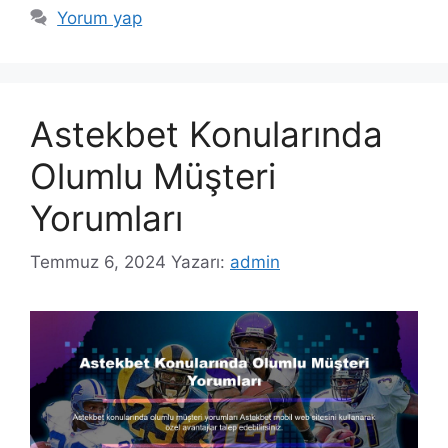
Yorum yap
Astekbet Konularında
Olumlu Müşteri
Yorumları
Temmuz 6, 2024
Yazarı:
admin