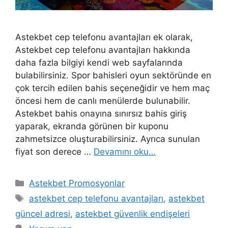
Astekbet cep telefonu avantajları ek olarak,
Astekbet cep telefonu avantajları hakkında
daha fazla bilgiyi kendi web sayfalarında
bulabilirsiniz. Spor bahisleri oyun sektöründe en
çok tercih edilen bahis seçeneğidir ve hem maç
öncesi hem de canlı menülerde bulunabilir.
Astekbet bahis onayına sınırsız bahis giriş
yaparak, ekranda görünen bir kuponu
zahmetsizce oluşturabilirsiniz. Ayrıca sunulan
fiyat son derece …
Devamını oku…
Kategoriler
Astekbet Promosyonlar
Etiketler
astekbet cep telefonu avantajları
,
astekbet
güncel adresi
,
astekbet güvenlik endişeleri