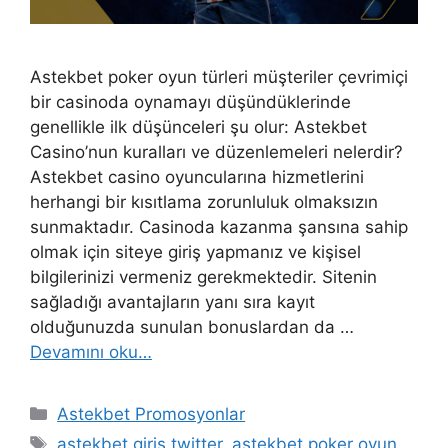
Astekbet poker oyun türleri müşteriler çevrimiçi
bir casinoda oynamayı düşündüklerinde
genellikle ilk düşünceleri şu olur: Astekbet
Casino’nun kuralları ve düzenlemeleri nelerdir?
Astekbet casino oyuncularına hizmetlerini
herhangi bir kısıtlama zorunluluk olmaksızın
sunmaktadır. Casinoda kazanma şansına sahip
olmak için siteye giriş yapmanız ve kişisel
bilgilerinizi vermeniz gerekmektedir. Sitenin
sağladığı avantajların yanı sıra kayıt
olduğunuzda sunulan bonuslardan da …
Devamını oku…
Kategoriler
Astekbet Promosyonlar
Etiketler
astekbet giris twitter
,
astekbet poker oyun