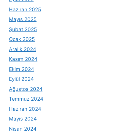
Haziran 2025
Mayıs 2025
Şubat 2025
Ocak 2025
Aralık 2024
Kasım 2024
Ekim 2024
Eylül 2024
Ağustos 2024
Temmuz 2024
Haziran 2024
Mayıs 2024
Nisan 2024