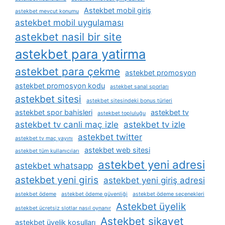
Astekbet mobil giriş
astekbet mevcut konumu
astekbet mobil uygulaması
astekbet nasil bir site
astekbet para yatirma
astekbet para çekme
astekbet promosyon
astekbet promosyon kodu
astekbet sanal sporları
astekbet sitesi
astekbet sitesindeki bonus türleri
astekbet spor bahisleri
astekbet tv
astekbet topluluğu
astekbet tv canli maç izle
astekbet tv izle
astekbet twitter
astekbet tv maç yayını
astekbet web sitesi
astekbet tüm kullanıcıları
astekbet yeni adresi
astekbet whatsapp
astekbet yeni giris
astekbet yeni giriş adresi
astekbet ödeme
astekbet ödeme güvenliği
astekbet ödeme seçenekleri
Astekbet üyelik
astekbet ücretsiz slotlar nasıl oynanır
Astekbet şikayet
astekbet üyelik koşulları