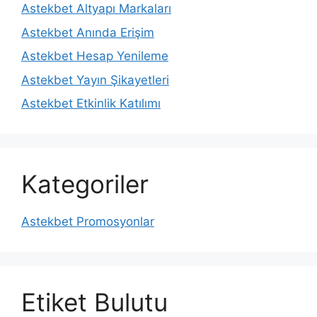
Astekbet Altyapı Markaları
Astekbet Anında Erişim
Astekbet Hesap Yenileme
Astekbet Yayın Şikayetleri
Astekbet Etkinlik Katılımı
Kategoriler
Astekbet Promosyonlar
Etiket Bulutu