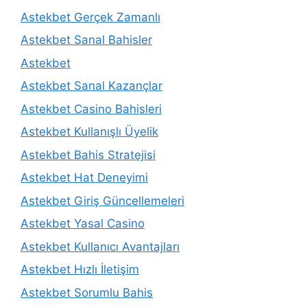
Astekbet Gerçek Zamanlı
Astekbet Sanal Bahisler
Astekbet
Astekbet Sanal Kazançlar
Astekbet Casino Bahisleri
Astekbet Kullanışlı Üyelik
Astekbet Bahis Stratejisi
Astekbet Hat Deneyimi
Astekbet Giriş Güncellemeleri
Astekbet Yasal Casino
Astekbet Kullanıcı Avantajları
Astekbet Hızlı İletişim
Astekbet Sorumlu Bahis