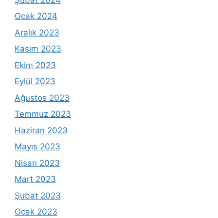
Ocak 2024
Aralık 2023
Kasım 2023
Ekim 2023
Eylül 2023
Ağustos 2023
Temmuz 2023
Haziran 2023
Mayıs 2023
Nisan 2023
Mart 2023
Şubat 2023
Ocak 2023