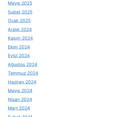
Mayıs 2025
Şubat 2025
Ocak 2025
Aralık 2024
Kasım 2024
Ekim 2024
Eylül 2024
Ağustos 2024
Temmuz 2024
Haziran 2024
Mayıs 2024
Nisan 2024
Mart 2024
Şubat 2024