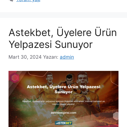
Astekbet, Üyelere Ürün
Yelpazesi Sunuyor
Mart 30, 2024
Yazarı:
admin