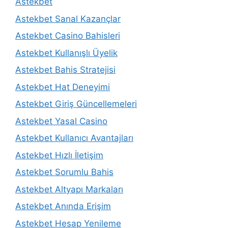
Astekbet
Astekbet Sanal Kazançlar
Astekbet Casino Bahisleri
Astekbet Kullanışlı Üyelik
Astekbet Bahis Stratejisi
Astekbet Hat Deneyimi
Astekbet Giriş Güncellemeleri
Astekbet Yasal Casino
Astekbet Kullanıcı Avantajları
Astekbet Hızlı İletişim
Astekbet Sorumlu Bahis
Astekbet Altyapı Markaları
Astekbet Anında Erişim
Astekbet Hesap Yenileme