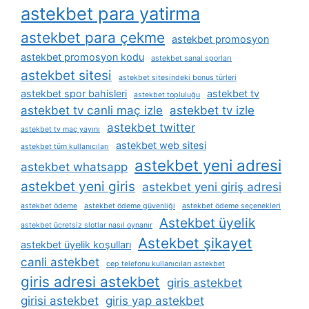
astekbet para yatirma
astekbet para çekme
astekbet promosyon
astekbet promosyon kodu
astekbet sanal sporları
astekbet sitesi
astekbet sitesindeki bonus türleri
astekbet spor bahisleri
astekbet tv
astekbet topluluğu
astekbet tv canli maç izle
astekbet tv izle
astekbet twitter
astekbet tv maç yayını
astekbet web sitesi
astekbet tüm kullanıcıları
astekbet yeni adresi
astekbet whatsapp
astekbet yeni giris
astekbet yeni giriş adresi
astekbet ödeme
astekbet ödeme güvenliği
astekbet ödeme seçenekleri
Astekbet üyelik
astekbet ücretsiz slotlar nasıl oynanır
Astekbet şikayet
astekbet üyelik koşulları
canli astekbet
cep telefonu kullanıcıları astekbet
giris adresi astekbet
giris astekbet
girisi astekbet
giris yap astekbet