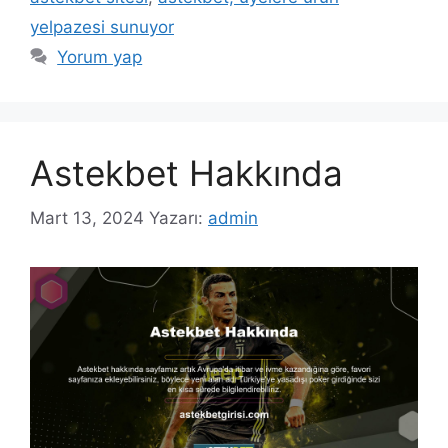
yelpazesi sunuyor
Yorum yap
Astekbet Hakkında
Mart 13, 2024
Yazarı:
admin