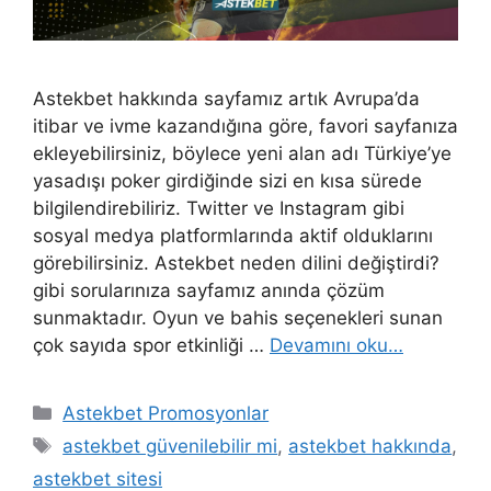
Astekbet hakkında sayfamız artık Avrupa’da
itibar ve ivme kazandığına göre, favori sayfanıza
ekleyebilirsiniz, böylece yeni alan adı Türkiye’ye
yasadışı poker girdiğinde sizi en kısa sürede
bilgilendirebiliriz. Twitter ve Instagram gibi
sosyal medya platformlarında aktif olduklarını
görebilirsiniz. Astekbet neden dilini değiştirdi?
gibi sorularınıza sayfamız anında çözüm
sunmaktadır. Oyun ve bahis seçenekleri sunan
çok sayıda spor etkinliği …
Devamını oku…
Kategoriler
Astekbet Promosyonlar
Etiketler
astekbet güvenilebilir mi
,
astekbet hakkında
,
astekbet sitesi