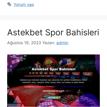
Yorum yap
Astekbet Spor Bahisleri
Ağustos 19, 2023
Yazarı:
admin