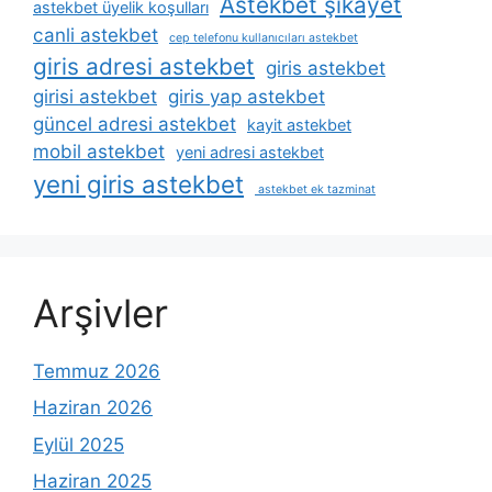
Astekbet şikayet
astekbet üyelik koşulları
canli astekbet
cep telefonu kullanıcıları astekbet
giris adresi astekbet
giris astekbet
girisi astekbet
giris yap astekbet
güncel adresi astekbet
kayit astekbet
mobil astekbet
yeni adresi astekbet
yeni giris astekbet
astekbet ek tazminat
Arşivler
Temmuz 2026
Haziran 2026
Eylül 2025
Haziran 2025