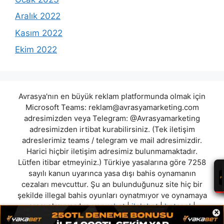
Aralık 2022
Kasım 2022
Ekim 2022
Avrasya'nın en büyük reklam platformunda olmak için
Microsoft Teams:
reklam@avrasyamarketing.com
adresimizden veya Telegram: @Avrasyamarketing
adresimizden irtibat kurabilirsiniz. (Tek iletişim
adreslerimiz teams / telegram ve mail adresimizdir.
Harici hiçbir iletişim adresimiz bulunmamaktadır.
Lütfen itibar etmeyiniz.) Türkiye yasalarına göre 7258
sayılı kanun uyarınca yasa dışı bahis oynamanın
cezaları mevcuttur. Şu an bulunduğunuz site hiç bir
şekilde illegal bahis oyunları oynatmıyor ve oynamaya
aracı olmuyordur.
venusbet
|
ilelebet
|
betcool
|
×
baykolik
|
bitcasino
|
rexabet
|
parabingo
|
adiosbet