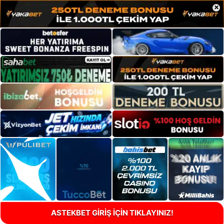
×
ASTEKBET GİRİŞ İÇİN TIKLAYINIZ!