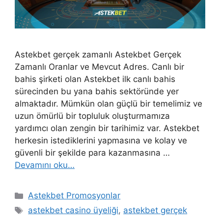
Astekbet gerçek zamanlı Astekbet Gerçek
Zamanlı Oranlar ve Mevcut Adres. Canlı bir
bahis şirketi olan Astekbet ilk canlı bahis
sürecinden bu yana bahis sektöründe yer
almaktadır. Mümkün olan güçlü bir temelimiz ve
uzun ömürlü bir topluluk oluşturmamıza
yardımcı olan zengin bir tarihimiz var. Astekbet
herkesin istediklerini yapmasına ve kolay ve
güvenli bir şekilde para kazanmasına …
Devamını oku…
Kategoriler
Astekbet Promosyonlar
Etiketler
astekbet casino üyeliği
,
astekbet gerçek