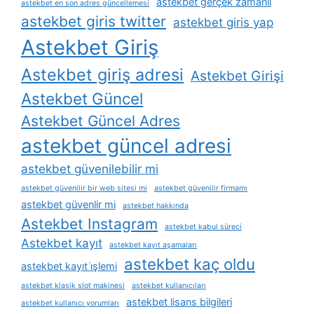
astekbet gerçek zamanlı
astekbet en son adres güncellemesi
astekbet giris twitter
astekbet giris yap
Astekbet Giriş
Astekbet giriş adresi
Astekbet Girişi
Astekbet Güncel
Astekbet Güncel Adres
astekbet güncel adresi
astekbet güvenilebilir mi
astekbet güvenilir bir web sitesi mi
astekbet güvenilir firmamı
astekbet güvenlir mi
astekbet hakkında
Astekbet Instagram
astekbet kabul süreci
Astekbet kayıt
astekbet kayıt aşamaları
astekbet kaç oldu
astekbet kayıt i̇şlemi
astekbet klasik slot makinesi
astekbet kullanıcıları
astekbet lisans bilgileri
astekbet kullanıcı yorumları