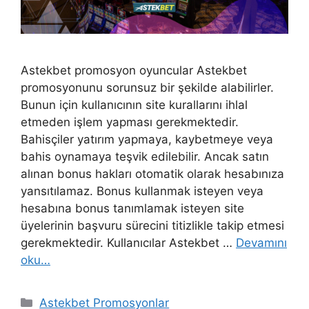
Astekbet promosyon oyuncular Astekbet
promosyonunu sorunsuz bir şekilde alabilirler.
Bunun için kullanıcının site kurallarını ihlal
etmeden işlem yapması gerekmektedir.
Bahisçiler yatırım yapmaya, kaybetmeye veya
bahis oynamaya teşvik edilebilir. Ancak satın
alınan bonus hakları otomatik olarak hesabınıza
yansıtılamaz. Bonus kullanmak isteyen veya
hesabına bonus tanımlamak isteyen site
üyelerinin başvuru sürecini titizlikle takip etmesi
gerekmektedir. Kullanıcılar Astekbet …
Devamını
oku…
Kategoriler
Astekbet Promosyonlar