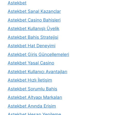
Astekbet
Astekbet Sanal Kazançlar
Astekbet Casino Bahisleri
Astekbet Kullanışlı Üyelik
Astekbet Bahis Stratejisi
Astekbet Hat Deneyimi
Astekbet Giriş Güncellemeleri
Astekbet Yasal Casino
Astekbet Kullanıcı Avantajları
Astekbet Hızlı İletişim
Astekbet Sorumlu Bahis
Astekbet Altyapı Markaları
Astekbet Anında Erişim
Astekbet Hesap Yenileme