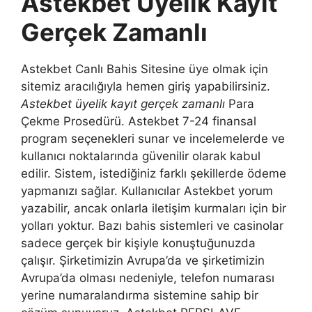
Astekbet Üyelik Kayıt
Gerçek Zamanlı
Astekbet Canlı Bahis Sitesine üye olmak için
sitemiz aracılığıyla hemen giriş yapabilirsiniz.
Astekbet üyelik kayıt gerçek zamanlı
Para
Çekme Prosedürü. Astekbet 7-24 finansal
program seçenekleri sunar ve incelemelerde ve
kullanıcı noktalarında güvenilir olarak kabul
edilir. Sistem, istediğiniz farklı şekillerde ödeme
yapmanızı sağlar. Kullanıcılar Astekbet yorum
yazabilir, ancak onlarla iletişim kurmaları için bir
yolları yoktur. Bazı bahis sistemleri ve casinolar
sadece gerçek bir kişiyle konuştuğunuzda
çalışır. Şirketimizin Avrupa’da ve şirketimizin
Avrupa’da olması nedeniyle, telefon numarası
yerine numaralandırma sistemine sahip bir