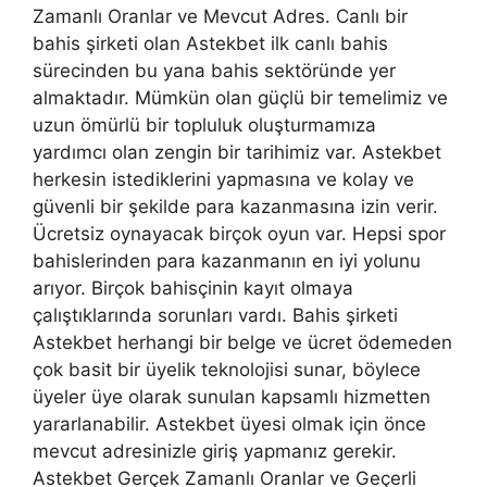
Zamanlı Oranlar ve Mevcut Adres. Canlı bir
bahis şirketi olan Astekbet ilk canlı bahis
sürecinden bu yana bahis sektöründe yer
almaktadır. Mümkün olan güçlü bir temelimiz ve
uzun ömürlü bir topluluk oluşturmamıza
yardımcı olan zengin bir tarihimiz var. Astekbet
herkesin istediklerini yapmasına ve kolay ve
güvenli bir şekilde para kazanmasına izin verir.
Ücretsiz oynayacak birçok oyun var. Hepsi spor
bahislerinden para kazanmanın en iyi yolunu
arıyor. Birçok bahisçinin kayıt olmaya
çalıştıklarında sorunları vardı. Bahis şirketi
Astekbet herhangi bir belge ve ücret ödemeden
çok basit bir üyelik teknolojisi sunar, böylece
üyeler üye olarak sunulan kapsamlı hizmetten
yararlanabilir. Astekbet üyesi olmak için önce
mevcut adresinizle giriş yapmanız gerekir.
Astekbet Gerçek Zamanlı Oranlar ve Geçerli