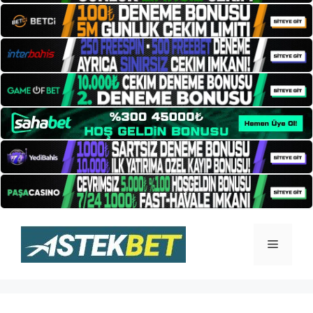
İçeriğe
atla
Menü