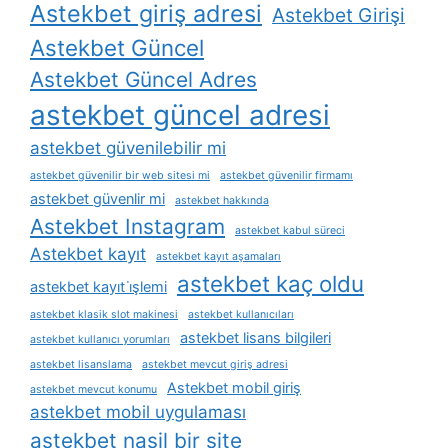
Astekbet giriş adresi
Astekbet Girişi
Astekbet Güncel
Astekbet Güncel Adres
astekbet güncel adresi
astekbet güvenilebilir mi
astekbet güvenilir bir web sitesi mi
astekbet güvenilir firmamı
astekbet güvenlir mi
astekbet hakkında
Astekbet Instagram
astekbet kabul süreci
Astekbet kayıt
astekbet kayıt aşamaları
astekbet kaç oldu
astekbet kayıt i̇şlemi
astekbet klasik slot makinesi
astekbet kullanıcıları
astekbet lisans bilgileri
astekbet kullanıcı yorumları
astekbet lisanslama
astekbet mevcut giriş adresi
Astekbet mobil giriş
astekbet mevcut konumu
astekbet mobil uygulaması
astekbet nasil bir site