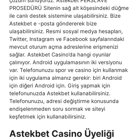
çözüm sunuyoruz. Astekbet PERSLAVE
PROSEDÜRÜ Sitenin sağ alt köşesindeki düğme
ile canlı destek sistemine ulaşabilirsiniz. Bize
Astekbet e -posta göndererek bize
ulaşabilirsiniz. Resmi sosyal medya hesapları,
Twitter, Instagram ve Facebook sayfalarındaki
mevcut oturum açma adreslerine erişmenizi
sağlar. Astekbet Casino’da hangi oyunlar
çalınıyor. Android uygulamasının iki versiyonu
var. Telefonunuzu spor ve casino için kullanmak
için iki uygulama almanız gerekir: biri Android
için diğeri Android için. Giriş yapmak için
telefonunuzda Astekbet kullanabilirsiniz.
Telefonunuzu, adresi değiştirme konusunda
endişelenmeden soru sormak ve siteyi
keşfetmek için kullanabilirsiniz.
Astekbet Casino Üyeliği