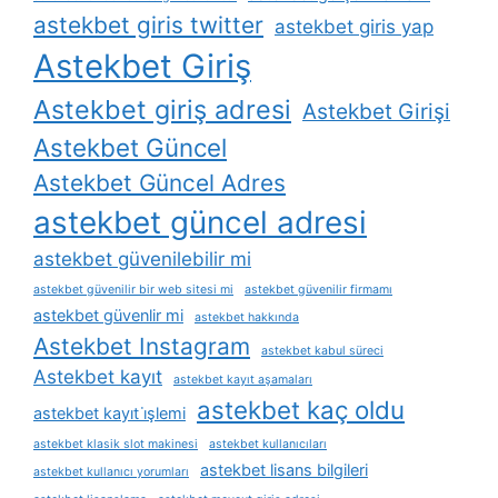
astekbet giris twitter
astekbet giris yap
Astekbet Giriş
Astekbet giriş adresi
Astekbet Girişi
Astekbet Güncel
Astekbet Güncel Adres
astekbet güncel adresi
astekbet güvenilebilir mi
astekbet güvenilir bir web sitesi mi
astekbet güvenilir firmamı
astekbet güvenlir mi
astekbet hakkında
Astekbet Instagram
astekbet kabul süreci
Astekbet kayıt
astekbet kayıt aşamaları
astekbet kaç oldu
astekbet kayıt i̇şlemi
astekbet klasik slot makinesi
astekbet kullanıcıları
astekbet lisans bilgileri
astekbet kullanıcı yorumları