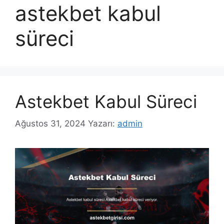
astekbet kabul
süreci
Astekbet Kabul Süreci
Ağustos 31, 2024
Yazarı:
admin