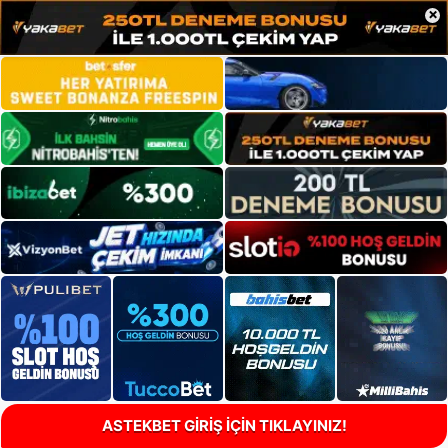
×
ASTEKBET GİRİŞ İÇİN TIKLAYINIZ!