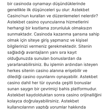
bir casinoda oynamayı düşündüklerinde
genellikle ilk düşünceleri şu olur: Astekbet
Casino’nun kuralları ve düzenlemeleri nelerdir?
Astekbet casino oyuncularına hizmetlerini
herhangi bir kısıtlama zorunluluk olmaksızın
sunmaktadır. Casinoda kazanma şansına sahip
olmak için siteye giriş yapmanız ve kişisel
bilgilerinizi vermeniz gerekmektedir. Sitenin
sağladığı avantajların yanı sıra kayıt
olduğunuzda sunulan bonuslardan da
yararlanabilirsiniz. Bu işlemin ardından isteyen
herkes sitenin casino alanına erişebilir ve
dilediği casino oyunlarını oynayabilir. Astekbet
casino dahil her tür oyunda çeşitli bonuslar
sunan saygın bir çevrimiçi bahis platformudur.
Astekbet kaydolduktan sonra casino orijinalliğini
kolayca doğrulayabilirsiniz. Astekbet
kullanıcılarının yaptığı yorumlar hakkında