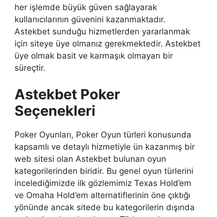
her işlemde büyük güven sağlayarak
kullanıcılarının güvenini kazanmaktadır.
Astekbet sunduğu hizmetlerden yararlanmak
için siteye üye olmanız gerekmektedir. Astekbet
üye olmak basit ve karmaşık olmayan bir
süreçtir.
Astekbet Poker
Seçenekleri
Poker Oyunları, Poker Oyun türleri konusunda
kapsamlı ve detaylı hizmetiyle ün kazanmış bir
web sitesi olan Astekbet bulunan oyun
kategorilerinden biridir. Bu genel oyun türlerini
incelediğimizde ilk gözlemimiz Texas Hold’em
ve Omaha Hold’em alternatiflerinin öne çıktığı
yönünde ancak sitede bu kategorilerin dışında