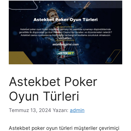
Astekbet Poker
Oyun Türleri
Temmuz 13, 2024
Yazarı:
admin
Astekbet poker oyun türleri müşteriler çevrimiçi