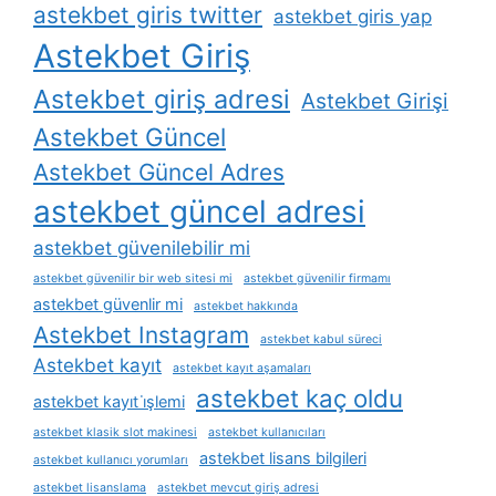
astekbet giris twitter
astekbet giris yap
Astekbet Giriş
Astekbet giriş adresi
Astekbet Girişi
Astekbet Güncel
Astekbet Güncel Adres
astekbet güncel adresi
astekbet güvenilebilir mi
astekbet güvenilir bir web sitesi mi
astekbet güvenilir firmamı
astekbet güvenlir mi
astekbet hakkında
Astekbet Instagram
astekbet kabul süreci
Astekbet kayıt
astekbet kayıt aşamaları
astekbet kaç oldu
astekbet kayıt i̇şlemi
astekbet klasik slot makinesi
astekbet kullanıcıları
astekbet lisans bilgileri
astekbet kullanıcı yorumları
astekbet lisanslama
astekbet mevcut giriş adresi