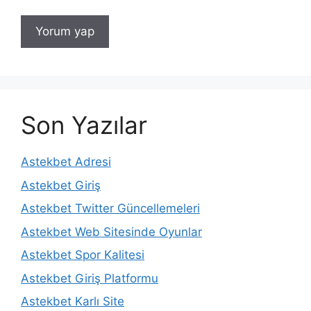
Son Yazılar
Astekbet Adresi
Astekbet Giriş
Astekbet Twitter Güncellemeleri
Astekbet Web Sitesinde Oyunlar
Astekbet Spor Kalitesi
Astekbet Giriş Platformu
Astekbet Karlı Site