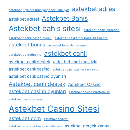
astekbet adres
astekbet, üyelere ürün yelpazesi sunuyor
Astekbet Bahis
astekbet adresi
Astekbet bahis sitesi
astekbet bahis şirketleri
astekbet banka hesap bilgisi
astekbet basketbol bahsi kazanır mı
astekbet bonus
astekbet bonuslar ödeme
astekbet canli
astekbet bu doğru mu
astekbet canli destek
astekbet canli maç izle
astekbet canlı casino
astekbet canlı casino karlı mıdır
astekbet canlı casino oyunları
Astekbet canlı destek
Astekbet Casino
astekbet casino oyunları
astekbet casino platformları
astekbet casino siteleri
Astekbet Casino Sitesi
astekbet com
astekbet ehliyeti
astekbet gerçek zamanlı
astekbet en son adres güncellemesi