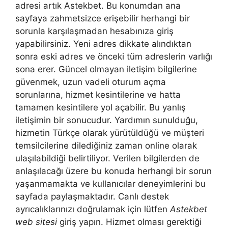
adresi artık Astekbet. Bu konumdan ana
sayfaya zahmetsizce erişebilir herhangi bir
sorunla karşılaşmadan hesabınıza giriş
yapabilirsiniz. Yeni adres dikkate alındıktan
sonra eski adres ve önceki tüm adreslerin varlığı
sona erer. Güncel olmayan iletişim bilgilerine
güvenmek, uzun vadeli oturum açma
sorunlarına, hizmet kesintilerine ve hatta
tamamen kesintilere yol açabilir. Bu yanlış
iletişimin bir sonucudur. Yardımın sunulduğu,
hizmetin Türkçe olarak yürütüldüğü ve müşteri
temsilcilerine dilediğiniz zaman online olarak
ulaşılabildiği belirtiliyor. Verilen bilgilerden de
anlaşılacağı üzere bu konuda herhangi bir sorun
yaşanmamakta ve kullanıcılar deneyimlerini bu
sayfada paylaşmaktadır. Canlı destek
ayrıcalıklarınızı doğrulamak için lütfen
Astekbet
web sitesi
giriş yapın. Hizmet olması gerektiği