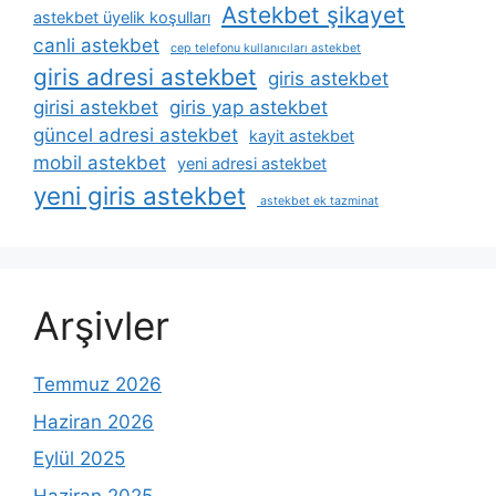
Astekbet şikayet
astekbet üyelik koşulları
canli astekbet
cep telefonu kullanıcıları astekbet
giris adresi astekbet
giris astekbet
girisi astekbet
giris yap astekbet
güncel adresi astekbet
kayit astekbet
mobil astekbet
yeni adresi astekbet
yeni giris astekbet
astekbet ek tazminat
Arşivler
Temmuz 2026
Haziran 2026
Eylül 2025
Haziran 2025