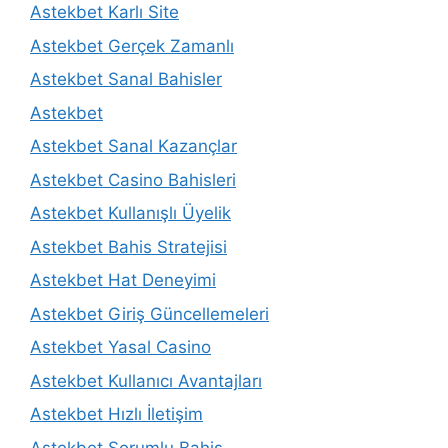
Astekbet Karlı Site
Astekbet Gerçek Zamanlı
Astekbet Sanal Bahisler
Astekbet
Astekbet Sanal Kazançlar
Astekbet Casino Bahisleri
Astekbet Kullanışlı Üyelik
Astekbet Bahis Stratejisi
Astekbet Hat Deneyimi
Astekbet Giriş Güncellemeleri
Astekbet Yasal Casino
Astekbet Kullanıcı Avantajları
Astekbet Hızlı İletişim
Astekbet Sorumlu Bahis