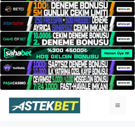
İçeriğe
atla
Menü