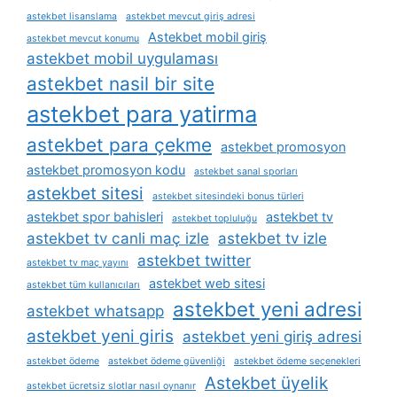
astekbet lisanslama
astekbet mevcut giriş adresi
Astekbet mobil giriş
astekbet mevcut konumu
astekbet mobil uygulaması
astekbet nasil bir site
astekbet para yatirma
astekbet para çekme
astekbet promosyon
astekbet promosyon kodu
astekbet sanal sporları
astekbet sitesi
astekbet sitesindeki bonus türleri
astekbet spor bahisleri
astekbet tv
astekbet topluluğu
astekbet tv canli maç izle
astekbet tv izle
astekbet twitter
astekbet tv maç yayını
astekbet web sitesi
astekbet tüm kullanıcıları
astekbet yeni adresi
astekbet whatsapp
astekbet yeni giris
astekbet yeni giriş adresi
astekbet ödeme
astekbet ödeme güvenliği
astekbet ödeme seçenekleri
Astekbet üyelik
astekbet ücretsiz slotlar nasıl oynanır