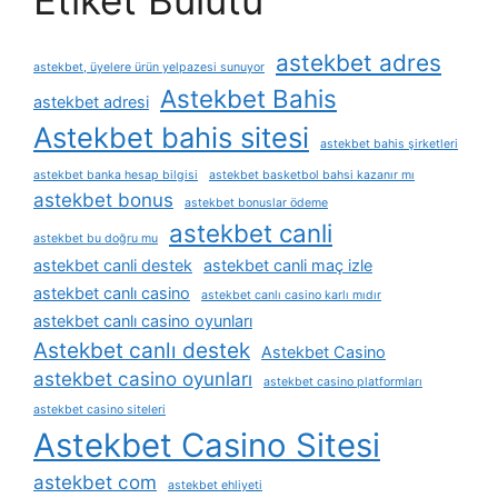
Etiket Bulutu
astekbet adres
astekbet, üyelere ürün yelpazesi sunuyor
Astekbet Bahis
astekbet adresi
Astekbet bahis sitesi
astekbet bahis şirketleri
astekbet banka hesap bilgisi
astekbet basketbol bahsi kazanır mı
astekbet bonus
astekbet bonuslar ödeme
astekbet canli
astekbet bu doğru mu
astekbet canli destek
astekbet canli maç izle
astekbet canlı casino
astekbet canlı casino karlı mıdır
astekbet canlı casino oyunları
Astekbet canlı destek
Astekbet Casino
astekbet casino oyunları
astekbet casino platformları
astekbet casino siteleri
Astekbet Casino Sitesi
astekbet com
astekbet ehliyeti