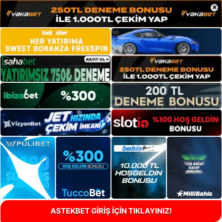
×
ASTEKBET GİRİŞ İÇİN TIKLAYINIZ!