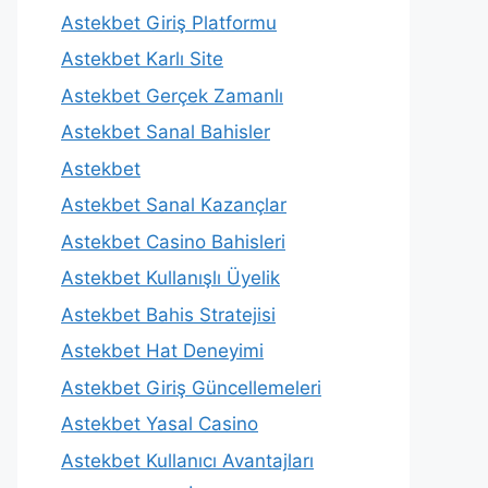
Astekbet Giriş Platformu
Astekbet Karlı Site
Astekbet Gerçek Zamanlı
Astekbet Sanal Bahisler
Astekbet
Astekbet Sanal Kazançlar
Astekbet Casino Bahisleri
Astekbet Kullanışlı Üyelik
Astekbet Bahis Stratejisi
Astekbet Hat Deneyimi
Astekbet Giriş Güncellemeleri
Astekbet Yasal Casino
Astekbet Kullanıcı Avantajları