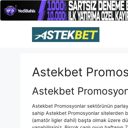
İçeriğe
atla
Astekbet Promos
Astekbet Promosyon
Astekbet Promosyonlar sektörünün parlaya
sahip Astekbet Promosyonlar sitelerden biri
(amatör ligler dahil) başta olmak üzere d
yapabilirsiniz. Birçok canlı oyun haftanın