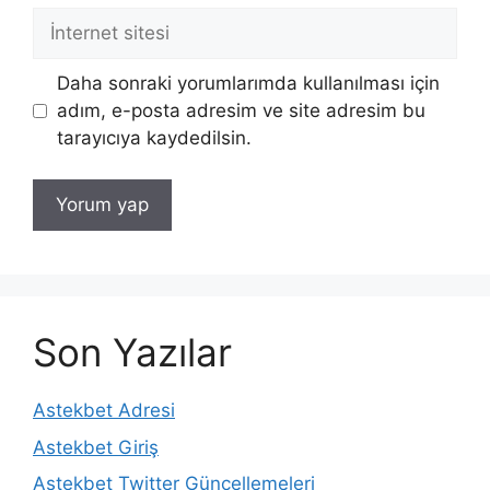
İnternet
sitesi
Daha sonraki yorumlarımda kullanılması için
adım, e-posta adresim ve site adresim bu
tarayıcıya kaydedilsin.
Son Yazılar
Astekbet Adresi
Astekbet Giriş
Astekbet Twitter Güncellemeleri