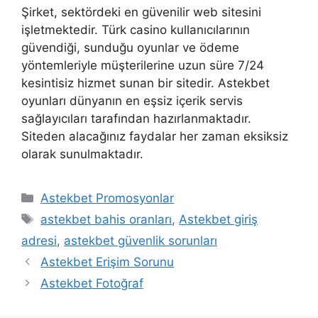
Şirket, sektördeki en güvenilir web sitesini
işletmektedir. Türk casino kullanıcılarının
güvendiği, sunduğu oyunlar ve ödeme
yöntemleriyle müşterilerine uzun süre 7/24
kesintisiz hizmet sunan bir sitedir. Astekbet
oyunları dünyanın en eşsiz içerik servis
sağlayıcıları tarafından hazırlanmaktadır.
Siteden alacağınız faydalar her zaman eksiksiz
olarak sunulmaktadır.
Kategoriler
Astekbet Promosyonlar
Etiketler
astekbet bahis oranları
,
Astekbet giriş
adresi
,
astekbet güvenlik sorunları
Yazı
Astekbet Erişim Sorunu
dolaşımı
Astekbet Fotoğraf