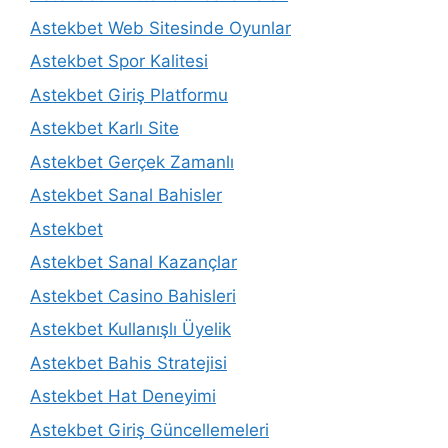
Astekbet Web Sitesinde Oyunlar
Astekbet Spor Kalitesi
Astekbet Giriş Platformu
Astekbet Karlı Site
Astekbet Gerçek Zamanlı
Astekbet Sanal Bahisler
Astekbet
Astekbet Sanal Kazançlar
Astekbet Casino Bahisleri
Astekbet Kullanışlı Üyelik
Astekbet Bahis Stratejisi
Astekbet Hat Deneyimi
Astekbet Giriş Güncellemeleri