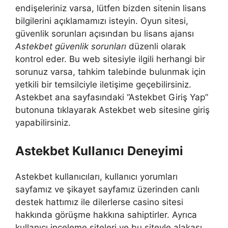
endişeleriniz varsa, lütfen bizden sitenin lisans
bilgilerini açıklamamızı isteyin. Oyun sitesi,
güvenlik sorunları açısından bu lisans ajansı
Astekbet güvenlik sorunları
düzenli olarak
kontrol eder. Bu web sitesiyle ilgili herhangi bir
sorunuz varsa, tahkim talebinde bulunmak için
yetkili bir temsilciyle iletişime geçebilirsiniz.
Astekbet ana sayfasındaki “Astekbet Giriş Yap”
butonuna tıklayarak Astekbet web sitesine giriş
yapabilirsiniz.
Astekbet Kullanıcı Deneyimi
Astekbet kullanıcıları, kullanıcı yorumları
sayfamız ve şikayet sayfamız üzerinden canlı
destek hattımız ile dilerlerse casino sitesi
hakkında görüşme hakkına sahiptirler. Ayrıca
kullanıcı inceleme siteleri ve bu siteyle alakası