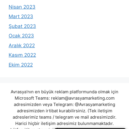
Nisan 2023
Mart 2023
Şubat 2023
Ocak 2023
Aralık 2022
Kasım 2022
Ekim 2022
Avrasya'nın en büyük reklam platformunda olmak için
Microsoft Teams:
reklam@avrasyamarketing.com
adresimizden veya Telegram: @Avrasyamarketing
adresimizden irtibat kurabilirsiniz. (Tek iletişim
adreslerimiz teams / telegram ve mail adresimizdir.
Harici hiçbir iletişim adresimiz bulunmamaktadır.