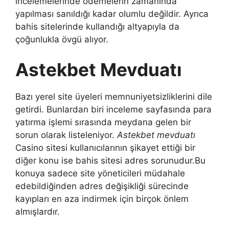
incelemelerinde ödemelerin zamanında
yapılması sanıldığı kadar olumlu değildir. Ayrıca
bahis sitelerinde kullandığı altyapıyla da
çoğunlukla övgü alıyor.
Astekbet Mevduatı
Bazı yerel site üyeleri memnuniyetsizliklerini dile
getirdi. Bunlardan biri inceleme sayfasında para
yatırma işlemi sırasında meydana gelen bir
sorun olarak listeleniyor.
Astekbet mevduatı
Casino sitesi kullanıcılarının şikayet ettiği bir
diğer konu ise bahis sitesi adres sorunudur.Bu
konuya sadece site yöneticileri müdahale
edebildiğinden adres değişikliği sürecinde
kayıpları en aza indirmek için birçok önlem
almışlardır.