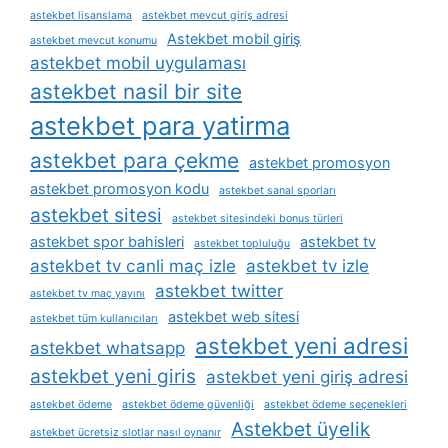
astekbet lisanslama
astekbet mevcut giriş adresi
Astekbet mobil giriş
astekbet mevcut konumu
astekbet mobil uygulaması
astekbet nasil bir site
astekbet para yatirma
astekbet para çekme
astekbet promosyon
astekbet promosyon kodu
astekbet sanal sporları
astekbet sitesi
astekbet sitesindeki bonus türleri
astekbet spor bahisleri
astekbet tv
astekbet topluluğu
astekbet tv canli maç izle
astekbet tv izle
astekbet twitter
astekbet tv maç yayını
astekbet web sitesi
astekbet tüm kullanıcıları
astekbet yeni adresi
astekbet whatsapp
astekbet yeni giris
astekbet yeni giriş adresi
astekbet ödeme
astekbet ödeme güvenliği
astekbet ödeme seçenekleri
Astekbet üyelik
astekbet ücretsiz slotlar nasıl oynanır