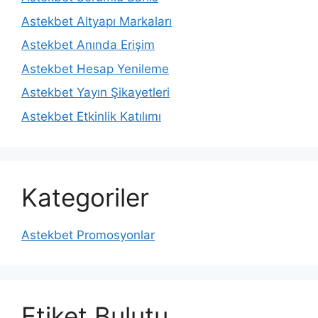
Astekbet Altyapı Markaları
Astekbet Anında Erişim
Astekbet Hesap Yenileme
Astekbet Yayın Şikayetleri
Astekbet Etkinlik Katılımı
Kategoriler
Astekbet Promosyonlar
Etiket Bulutu