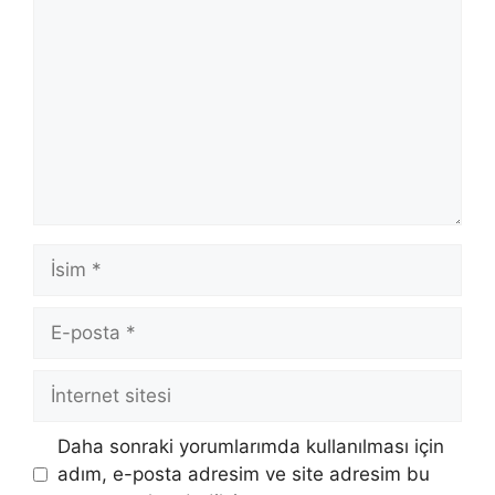
İsim
E-
posta
İnternet
sitesi
Daha sonraki yorumlarımda kullanılması için
adım, e-posta adresim ve site adresim bu