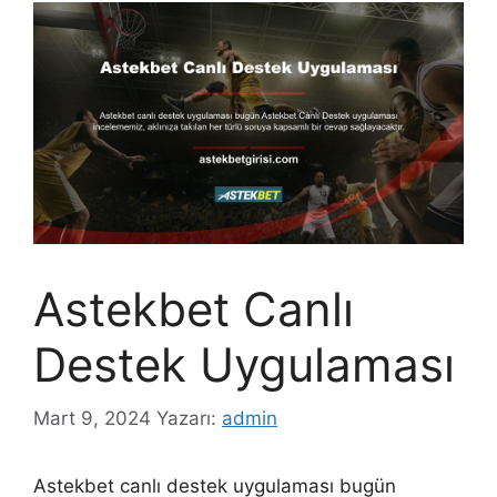
Astekbet Canlı
Destek Uygulaması
Mart 9, 2024
Yazarı:
admin
Astekbet canlı destek uygulaması bugün