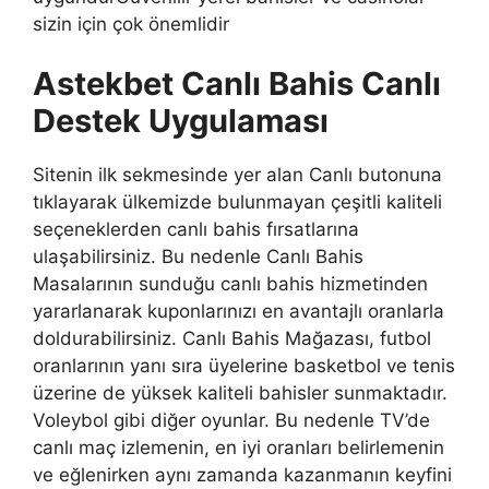
sizin için çok önemlidir
Astekbet Canlı Bahis Canlı
Destek Uygulaması
Sitenin ilk sekmesinde yer alan Canlı butonuna
tıklayarak ülkemizde bulunmayan çeşitli kaliteli
seçeneklerden canlı bahis fırsatlarına
ulaşabilirsiniz. Bu nedenle Canlı Bahis
Masalarının sunduğu canlı bahis hizmetinden
yararlanarak kuponlarınızı en avantajlı oranlarla
doldurabilirsiniz. Canlı Bahis Mağazası, futbol
oranlarının yanı sıra üyelerine basketbol ve tenis
üzerine de yüksek kaliteli bahisler sunmaktadır.
Voleybol gibi diğer oyunlar. Bu nedenle TV’de
canlı maç izlemenin, en iyi oranları belirlemenin
ve eğlenirken aynı zamanda kazanmanın keyfini