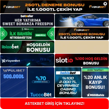
×
ASTEKBET GİRİŞ İÇİN TIKLAYINIZ!