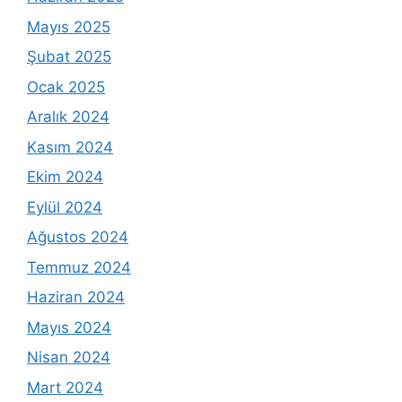
Mayıs 2025
Şubat 2025
Ocak 2025
Aralık 2024
Kasım 2024
Ekim 2024
Eylül 2024
Ağustos 2024
Temmuz 2024
Haziran 2024
Mayıs 2024
Nisan 2024
Mart 2024