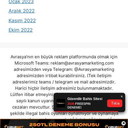
Ocak 2023
Aralık 2022
Kasım 2022
Ekim 2022
Avrasya'nın en büyük reklam platformunda olmak için
Microsoft Teams:
reklam@avrasyamarketing.com
adresimizden veya Telegram: @Avrasyamarketing
adresimizden irtibat kurabilirsiniz. (Tek iletişim
adreslerimiz teams / telegram ve mail adresimizdir.
Harici hiçbir iletişim adresimiz bulunmamaktadır.
Lütfen itibar etmeyiniz.) Türkiye yasalarına göre 7258
sayılı kanun uyarınca yasa dışı bahis oynamanın
cezaları mevcuttur. Şu an bulunduğunuz site hiç bir
şekilde illegal bahis oyunları oynatmıyor ve oynamaya
aracı olmuyordur.
venusbet
|
ilelebet
|
betcool
|
×
baykolik
|
bitcasino
|
rexabet
|
parabingo
|
adiosbet