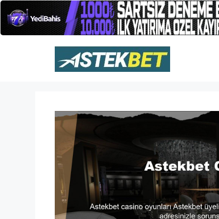
İçeriğe
atla