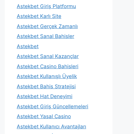
Astekbet Giriş Platformu
Astekbet Karlı Site
Astekbet Gerçek Zamanlı
Astekbet Sanal Bahisler
Astekbet
Astekbet Sanal Kazançlar
Astekbet Casino Bahisleri
Astekbet Kullanışlı Üyelik
Astekbet Bahis Stratejisi
Astekbet Hat Deneyimi
Astekbet Giriş Güncellemeleri
Astekbet Yasal Casino
Astekbet Kullanıcı Avantajları