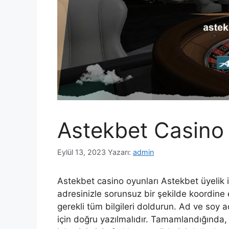
Astekbet Casino 
Eylül 13, 2023
Yazarı:
admin
Astekbet casino oyunları Astekbet üyelik 
adresinizle sorunsuz bir şekilde koordine
gerekli tüm bilgileri doldurun. Ad ve soy ad
için doğru yazılmalıdır. Tamamlandığında