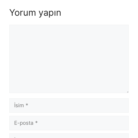
Yorum yapın
Yorum
İsim
E-
posta
İnternet