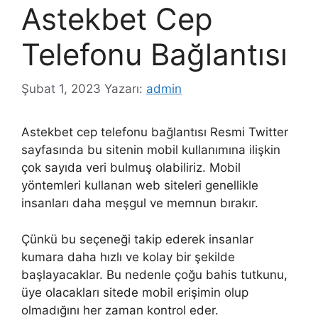
Astekbet Cep
Telefonu Bağlantısı
Şubat 1, 2023
Yazarı:
admin
Astekbet cep telefonu bağlantısı Resmi Twitter
sayfasında bu sitenin mobil kullanımına ilişkin
çok sayıda veri bulmuş olabiliriz. Mobil
yöntemleri kullanan web siteleri genellikle
insanları daha meşgul ve memnun bırakır.
Çünkü bu seçeneği takip ederek insanlar
kumara daha hızlı ve kolay bir şekilde
başlayacaklar. Bu nedenle çoğu bahis tutkunu,
üye olacakları sitede mobil erişimin olup
olmadığını her zaman kontrol eder.