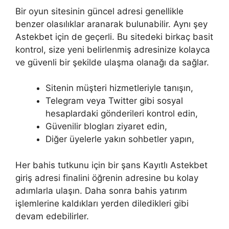
Bir oyun sitesinin güncel adresi genellikle
benzer olasılıklar aranarak bulunabilir. Aynı şey
Astekbet için de geçerli. Bu sitedeki birkaç basit
kontrol, size yeni belirlenmiş adresinize kolayca
ve güvenli bir şekilde ulaşma olanağı da sağlar.
Sitenin müşteri hizmetleriyle tanışın,
Telegram veya Twitter gibi sosyal
hesaplardaki gönderileri kontrol edin,
Güvenilir blogları ziyaret edin,
Diğer üyelerle yakın sohbetler yapın,
Her bahis tutkunu için bir şans Kayıtlı Astekbet
giriş adresi finalini öğrenin adresine bu kolay
adımlarla ulaşın. Daha sonra bahis yatırım
işlemlerine kaldıkları yerden diledikleri gibi
devam edebilirler.