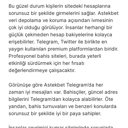
Bu güzel durum kişilerin sitedeki hesaplarına
sorunsuz bir şekilde girmelerini sağlar. Astekbet
veri depolama ve koruma açısından ivmesinin
çok iyi olduğu görülüyor. İnsanlar herhangi bir
güçlük çekmeden hesap bakiyelerine kolayca
erişebilirler. Telegram, Twitter ile birlikte en
yaygın kullanılan premium platformlardan biridir.
Profesyonel bahis siteleri, burada yeterli
etkinliği sürdürmek için her fırsatı
değerlendirmeye çalışacaktır.
Görünüşe göre Astekbet Telegram’da her
zaman iyi mesajları var. Bahisçiler, güncel adres
bilgilerini Telegram’dan kolayca alabilirler. Öte
yandan, bahis turnuvaları ve benzeri konularda
sorunsuz bir şekilde iyi bir paya sahipler.
İnsanlar çevrimiçi kumar sitelerinde sorunlarla