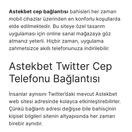
Astekbet cep bağlantısı
bahisleri her zaman
mobil cihazlar üzerinden en konforlu koşullarda
elde edilmektedir. Bu siteye özel tasarım
uygulaması için online sanal mağazaya göz
atmanız yeterli. Hiçbir zaman, uygulama
zahmetsizce akıllı telefonunuza indirilebilir.
Astekbet Twitter Cep
Telefonu Bağlantısı
İnsanlar aynısını Twitter’daki mevcut Astekbet
web sitesi adresinde kolayca etkinleştirebilirler.
Çünkü bağlantı adresi değişse bile bahisçinin
kişisel bilgileri sitenin altyapısında her zaman
birebir aynıdır.