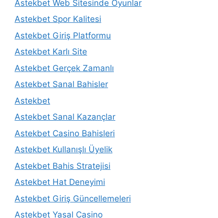
Astekbet Web Sitesinde Oyunlar
Astekbet Spor Kalitesi
Astekbet Giriş Platformu
Astekbet Karlı Site
Astekbet Gerçek Zamanlı
Astekbet Sanal Bahisler
Astekbet
Astekbet Sanal Kazançlar
Astekbet Casino Bahisleri
Astekbet Kullanışlı Üyelik
Astekbet Bahis Stratejisi
Astekbet Hat Deneyimi
Astekbet Giriş Güncellemeleri
Astekbet Yasal Casino