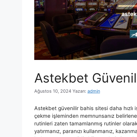
Astekbet Güvenili
Ağustos 10, 2024
Yazarı:
admin
Astekbet güvenilir bahis sitesi daha hızlı
çekme işleminden memnunsanız belirlenen k
rutinleri zaten tamamlanmış rutinler olara
yatırmanız, paranızı kullanmanız, kazanm