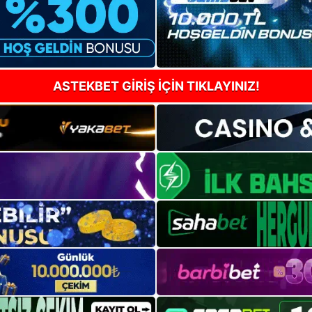
ASTEKBET GİRİŞ İÇİN TIKLAYINIZ!