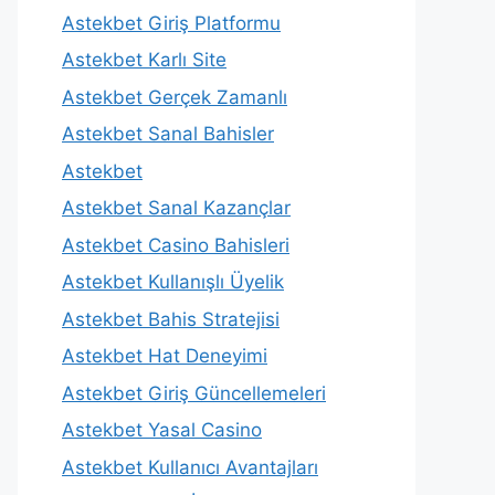
Astekbet Giriş Platformu
Astekbet Karlı Site
Astekbet Gerçek Zamanlı
Astekbet Sanal Bahisler
Astekbet
Astekbet Sanal Kazançlar
Astekbet Casino Bahisleri
Astekbet Kullanışlı Üyelik
Astekbet Bahis Stratejisi
Astekbet Hat Deneyimi
Astekbet Giriş Güncellemeleri
Astekbet Yasal Casino
Astekbet Kullanıcı Avantajları