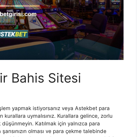
r Bahis Sitesi
 işlem yapmak istiyorsanız veya Astekbet para
urallara uymalısınız. Kurallara gelince, zorlu
k düşünmeyin. Katılmak için yalnızca para
a şansınızın olması ve para çekme talebinde