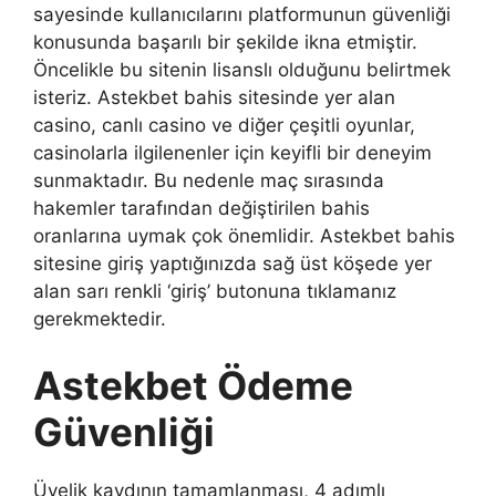
sayesinde kullanıcılarını platformunun güvenliği
konusunda başarılı bir şekilde ikna etmiştir.
Öncelikle bu sitenin lisanslı olduğunu belirtmek
isteriz. Astekbet bahis sitesinde yer alan
casino, canlı casino ve diğer çeşitli oyunlar,
casinolarla ilgilenenler için keyifli bir deneyim
sunmaktadır. Bu nedenle maç sırasında
hakemler tarafından değiştirilen bahis
oranlarına uymak çok önemlidir. Astekbet bahis
sitesine giriş yaptığınızda sağ üst köşede yer
alan sarı renkli ‘giriş’ butonuna tıklamanız
gerekmektedir.
Astekbet Ödeme
Güvenliği
Üyelik kaydının tamamlanması, 4 adımlı