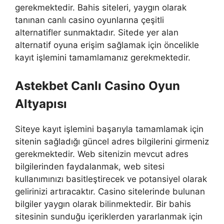
gerekmektedir. Bahis siteleri, yaygın olarak
tanınan canlı casino oyunlarına çeşitli
alternatifler sunmaktadır. Sitede yer alan
alternatif oyuna erişim sağlamak için öncelikle
kayıt işlemini tamamlamanız gerekmektedir.
Astekbet Canlı Casino Oyun
Altyapısı
Siteye kayıt işlemini başarıyla tamamlamak için
sitenin sağladığı güncel adres bilgilerini girmeniz
gerekmektedir. Web sitenizin mevcut adres
bilgilerinden faydalanmak, web sitesi
kullanımınızı basitleştirecek ve potansiyel olarak
gelirinizi artıracaktır. Casino sitelerinde bulunan
bilgiler yaygın olarak bilinmektedir. Bir bahis
sitesinin sunduğu içeriklerden yararlanmak için