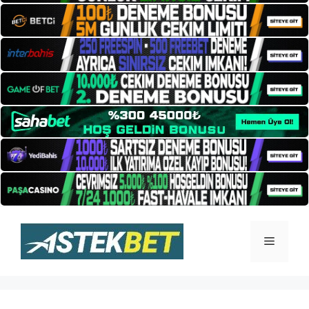
İçeriğe
atla
Menü