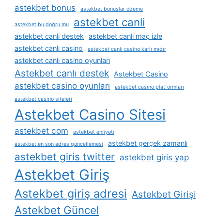
astekbet bonus
astekbet bonuslar ödeme
astekbet canli
astekbet bu doğru mu
astekbet canli destek
astekbet canli maç izle
astekbet canlı casino
astekbet canlı casino karlı mıdır
astekbet canlı casino oyunları
Astekbet canlı destek
Astekbet Casino
astekbet casino oyunları
astekbet casino platformları
astekbet casino siteleri
Astekbet Casino Sitesi
astekbet com
astekbet ehliyeti
astekbet gerçek zamanlı
astekbet en son adres güncellemesi
astekbet giris twitter
astekbet giris yap
Astekbet Giriş
Astekbet giriş adresi
Astekbet Girişi
Astekbet Güncel