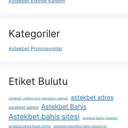
Astekbet Etkinlik Katılımı
Kategoriler
Astekbet Promosyonlar
Etiket Bulutu
astekbet adres
astekbet, üyelere ürün yelpazesi sunuyor
Astekbet Bahis
astekbet adresi
Astekbet bahis sitesi
astekbet bahis şirketleri
astekbet banka hesap bilgisi
astekbet basketbol bahsi kazanır mı