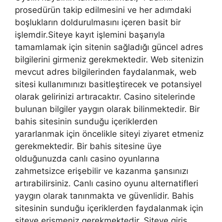
prosedürün takip edilmesini ve her adımdaki
boşlukların doldurulmasını içeren basit bir
işlemdir.Siteye kayıt işlemini başarıyla
tamamlamak için sitenin sağladığı güncel adres
bilgilerini girmeniz gerekmektedir. Web sitenizin
mevcut adres bilgilerinden faydalanmak, web
sitesi kullanımınızı basitleştirecek ve potansiyel
olarak gelirinizi artıracaktır. Casino sitelerinde
bulunan bilgiler yaygın olarak bilinmektedir. Bir
bahis sitesinin sunduğu içeriklerden
yararlanmak için öncelikle siteyi ziyaret etmeniz
gerekmektedir. Bir bahis sitesine üye
olduğunuzda canlı casino oyunlarına
zahmetsizce erişebilir ve kazanma şansınızı
artırabilirsiniz. Canlı casino oyunu alternatifleri
yaygın olarak tanınmakta ve güvenlidir. Bahis
sitesinin sunduğu içeriklerden faydalanmak için
siteye erişmeniz gerekmektedir. Siteye giriş