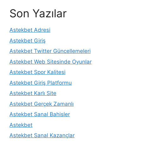
Son Yazılar
Astekbet Adresi
Astekbet Giriş
Astekbet Twitter Güncellemeleri
Astekbet Web Sitesinde Oyunlar
Astekbet Spor Kalitesi
Astekbet Giriş Platformu
Astekbet Karlı Site
Astekbet Gerçek Zamanlı
Astekbet Sanal Bahisler
Astekbet
Astekbet Sanal Kazançlar