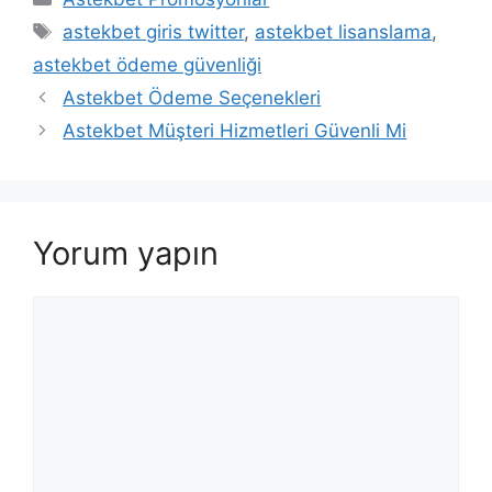
Etiketler
astekbet giris twitter
,
astekbet lisanslama
,
astekbet ödeme güvenliği
Yazı
Astekbet Ödeme Seçenekleri
dolaşımı
Astekbet Müşteri Hizmetleri Güvenli Mi
Yorum yapın
Yorum