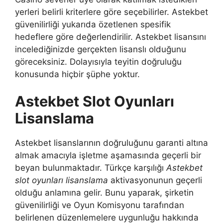
yerleri belirli kriterlere göre seçebilirler. Astekbet
güvenilirliği yukarıda özetlenen spesifik
hedeflere göre değerlendirilir. Astekbet lisansını
incelediğinizde gerçekten lisanslı olduğunu
göreceksiniz. Dolayısıyla teyitin doğruluğu
konusunda hiçbir şüphe yoktur.
Astekbet Slot Oyunları
Lisanslama
Astekbet lisanslarının doğruluğunu garanti altına
almak amacıyla işletme aşamasında geçerli bir
beyan bulunmaktadır. Türkçe karşılığı
Astekbet
slot oyunları lisanslama
aktivasyonunun geçerli
olduğu anlamına gelir. Bunu yaparak, şirketin
güvenilirliği ve Oyun Komisyonu tarafından
belirlenen düzenlemelere uygunluğu hakkında