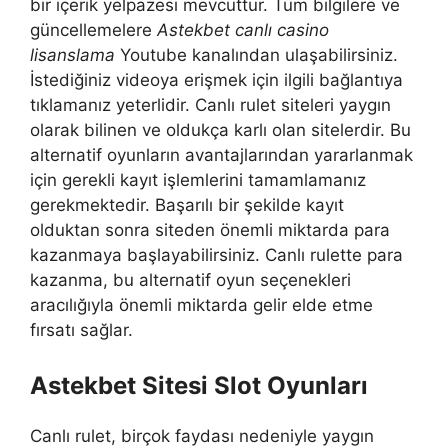
bir içerik yelpazesi mevcuttur. Tüm bilgilere ve
güncellemelere
Astekbet canlı casino
lisanslama
Youtube kanalından ulaşabilirsiniz.
İstediğiniz videoya erişmek için ilgili bağlantıya
tıklamanız yeterlidir. Canlı rulet siteleri yaygın
olarak bilinen ve oldukça karlı olan sitelerdir. Bu
alternatif oyunların avantajlarından yararlanmak
için gerekli kayıt işlemlerini tamamlamanız
gerekmektedir. Başarılı bir şekilde kayıt
olduktan sonra siteden önemli miktarda para
kazanmaya başlayabilirsiniz. Canlı rulette para
kazanma, bu alternatif oyun seçenekleri
aracılığıyla önemli miktarda gelir elde etme
fırsatı sağlar.
Astekbet Sitesi Slot Oyunları
Canlı rulet, birçok faydası nedeniyle yaygın