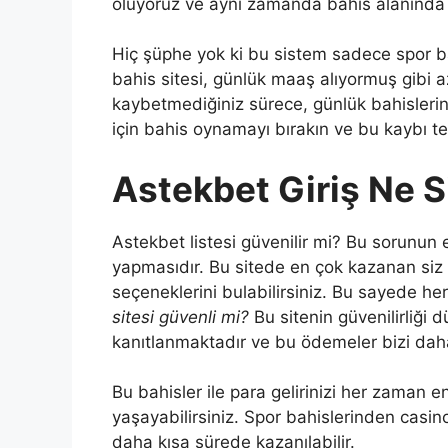
oluyoruz ve aynı zamanda bahis alanında 
Hiç şüphe yok ki bu sistem sadece spor ba
bahis sitesi, günlük maaş alıyormuş gibi 
kaybetmediğiniz sürece, günlük bahislerini
için bahis oynamayı bırakın ve bu kaybı tel
Astekbet Giriş Ne S
Astekbet listesi güvenilir mi? Bu sorunun 
yapmasıdır. Bu sitede en çok kazanan siz 
seçeneklerini bulabilirsiniz. Bu sayede h
sitesi güvenli mi?
Bu sitenin güvenilirliği 
kanıtlanmaktadır ve bu ödemeler bizi daha
Bu bahisler ile para gelirinizi her zaman e
yaşayabilirsiniz. Spor bahislerinden casi
daha kısa sürede kazanılabilir.