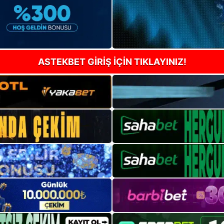
ASTEKBET GİRİŞ İÇİN TIKLAYINIZ!