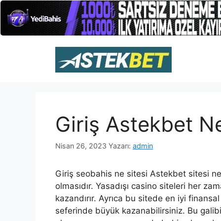
İçeriğe
atla
Giriş Astekbet Ne
Nisan 26, 2023
Yazarı:
admin
Giriş seobahis ne sitesi Astekbet sitesi ned
olmasıdır. Yasadışı casino siteleri her za
kazandırır. Ayrıca bu sitede en iyi finansa
seferinde büyük kazanabilirsiniz. Bu galib