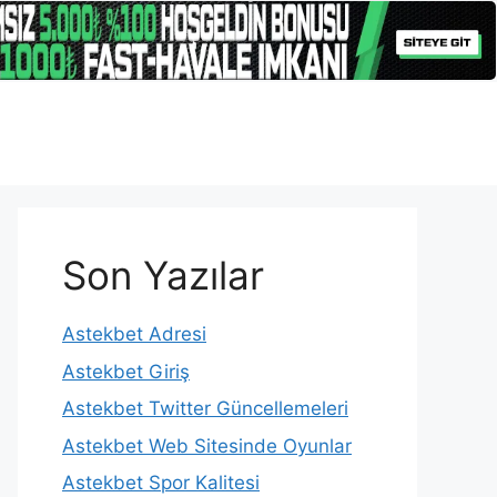
Son Yazılar
Astekbet Adresi
Astekbet Giriş
Astekbet Twitter Güncellemeleri
Astekbet Web Sitesinde Oyunlar
Astekbet Spor Kalitesi