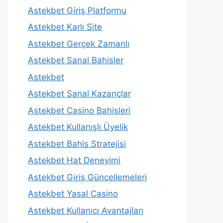
Astekbet Giriş Platformu
Astekbet Karlı Site
Astekbet Gerçek Zamanlı
Astekbet Sanal Bahisler
Astekbet
Astekbet Sanal Kazançlar
Astekbet Casino Bahisleri
Astekbet Kullanışlı Üyelik
Astekbet Bahis Stratejisi
Astekbet Hat Deneyimi
Astekbet Giriş Güncellemeleri
Astekbet Yasal Casino
Astekbet Kullanıcı Avantajları