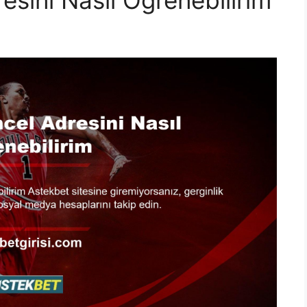
sini Nasıl Öğrenebilirim