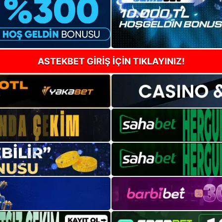
ASTEKBET GİRİŞ İÇİN TIKLAYINIZ!