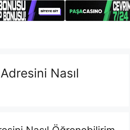
Adresini Nasıl