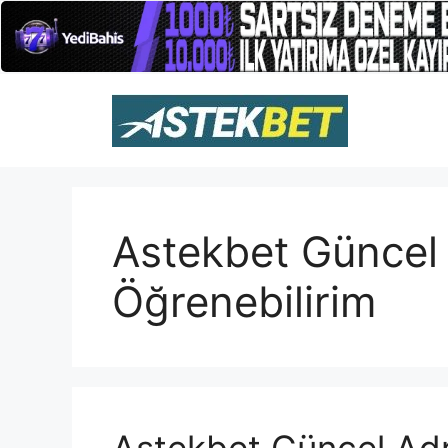
İçeriğe
atla
Astekbet Güncel 
Öğrenebilirim