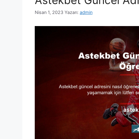
Astekbet Güncel Adre
Nisan 1, 2023
Yazarı:
admin