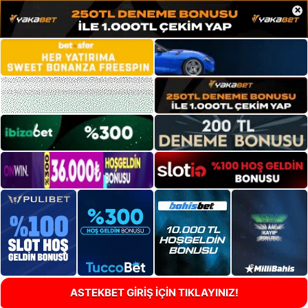
×
ASTEKBET GİRİŞ İÇİN TIKLAYINIZ!