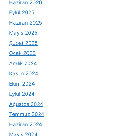
Haziran 2026
Eylül 2025
Haziran 2025
Mayıs 2025
Şubat 2025
Ocak 2025
Aralık 2024
Kasım 2024
Ekim 2024
Eylül 2024
Ağustos 2024
Temmuz 2024
Haziran 2024
Mayıs 2024