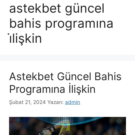
astekbet güncel
bahis programına
i̇lişkin
Astekbet Güncel Bahis
Programına İlişkin
Şubat 21, 2024
Yazarı:
admin