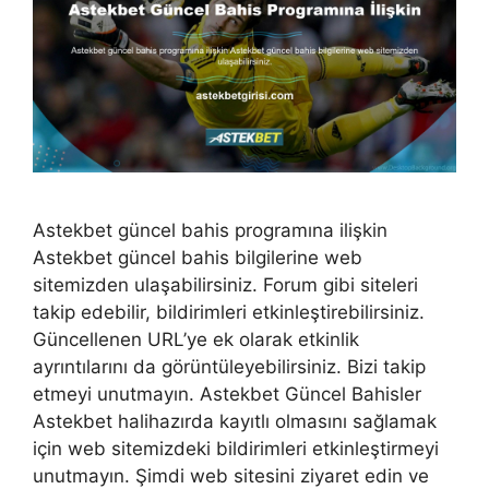
Astekbet güncel bahis programına ilişkin
Astekbet güncel bahis bilgilerine web
sitemizden ulaşabilirsiniz. Forum gibi siteleri
takip edebilir, bildirimleri etkinleştirebilirsiniz.
Güncellenen URL’ye ek olarak etkinlik
ayrıntılarını da görüntüleyebilirsiniz. Bizi takip
etmeyi unutmayın. Astekbet Güncel Bahisler
Astekbet halihazırda kayıtlı olmasını sağlamak
için web sitemizdeki bildirimleri etkinleştirmeyi
unutmayın. Şimdi web sitesini ziyaret edin ve