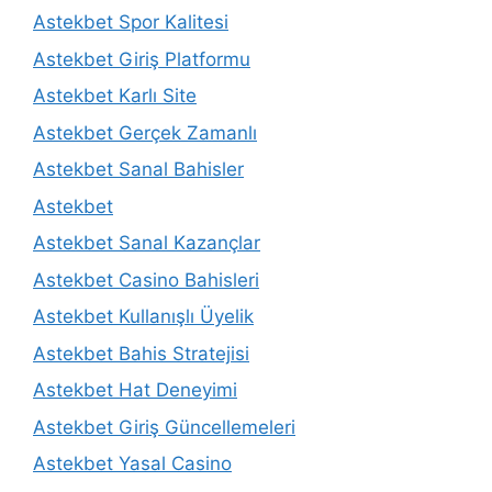
Astekbet Spor Kalitesi
Astekbet Giriş Platformu
Astekbet Karlı Site
Astekbet Gerçek Zamanlı
Astekbet Sanal Bahisler
Astekbet
Astekbet Sanal Kazançlar
Astekbet Casino Bahisleri
Astekbet Kullanışlı Üyelik
Astekbet Bahis Stratejisi
Astekbet Hat Deneyimi
Astekbet Giriş Güncellemeleri
Astekbet Yasal Casino