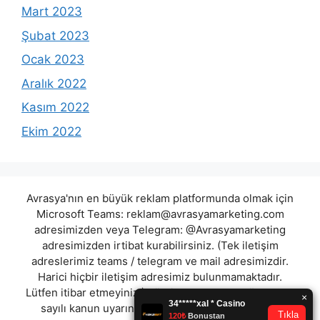
Mart 2023
Şubat 2023
Ocak 2023
Aralık 2022
Kasım 2022
Ekim 2022
Avrasya'nın en büyük reklam platformunda olmak için
Microsoft Teams:
reklam@avrasyamarketing.com
adresimizden veya Telegram: @Avrasyamarketing
adresimizden irtibat kurabilirsiniz. (Tek iletişim
adreslerimiz teams / telegram ve mail adresimizdir.
Harici hiçbir iletişim adresimiz bulunmamaktadır.
Lütfen itibar etmeyiniz.) Türkiye yasalarına göre 7258
sayılı kanun uyarınca yasa dışı bahis oynamanın