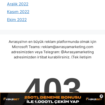
Aralık 2022
Kasım 2022
Ekim 2022
Avrasya'nın en büyük reklam platformunda olmak için
Microsoft Teams:
reklam@avrasyamarketing.com
adresimizden veya Telegram: @Avrasyamarketing
adresimizden irtibat kurabilirsiniz. (Tek iletişim
adreslerimiz teams / telegram ve mail adresimizdir.
Harici hiçbir iletişim adresimiz bulunmamaktadır.
Lütfen itibar etmeyiniz.) Türkiye yasalarına göre 7258
sayılı kanun uyarınca yasa dışı bahis oynamanın
cezaları mevcuttur. Şu an bulunduğunuz site hiç bir
şekilde illegal bahis oyunları oynatmıyor ve oynamaya
aracı olmuyordur.
venusbet
|
ilelebet
|
betcool
|
×
baykolik
|
bitcasino
|
rexabet
|
parabingo
|
adiosbet