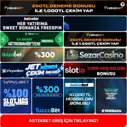
×
ASTEKBET GİRİŞ İÇİN TIKLAYINIZ!