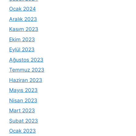
Ocak 2024
Aralık 2023
Kasım 2023
Ekim 2023
Eylül 2023
Ağustos 2023
Temmuz 2023
Haziran 2023
Mayıs 2023
Nisan 2023
Mart 2023
Şubat 2023
Ocak 2023