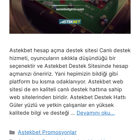
Astekbet hesap açma destek sitesi Canlı destek
hizmeti, oyuncuların sıklıkla düşündüğü bir
seçenektir ve Astekbet Destek Sitesinde hesap
açmanızı öneririz. Yani hepimizin bildiği gibi
platform bu kısma odaklanıyor. Astekbet web
sitesi de en kaliteli canlı destek hattına sahip
web sitelerinden biridir. Astekbet Destek Hattı
Güler yüzlü ve yetkin çalışanlar en yüksek
kalitede bilgi ve desteği …
Devamını oku…
Kategoriler
Astekbet Promosyonlar