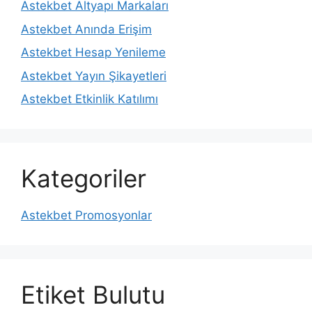
Astekbet Altyapı Markaları
Astekbet Anında Erişim
Astekbet Hesap Yenileme
Astekbet Yayın Şikayetleri
Astekbet Etkinlik Katılımı
Kategoriler
Astekbet Promosyonlar
Etiket Bulutu