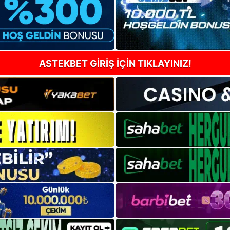
ASTEKBET GİRİŞ İÇİN TIKLAYINIZ!