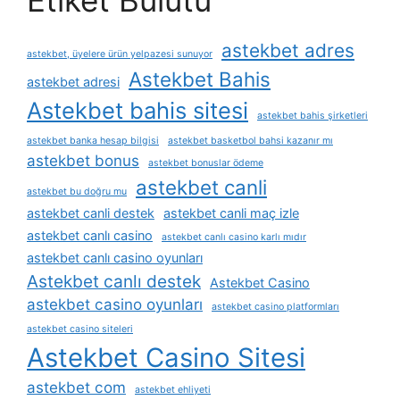
Etiket Bulutu
astekbet adres
astekbet, üyelere ürün yelpazesi sunuyor
Astekbet Bahis
astekbet adresi
Astekbet bahis sitesi
astekbet bahis şirketleri
astekbet banka hesap bilgisi
astekbet basketbol bahsi kazanır mı
astekbet bonus
astekbet bonuslar ödeme
astekbet canli
astekbet bu doğru mu
astekbet canli destek
astekbet canli maç izle
astekbet canlı casino
astekbet canlı casino karlı mıdır
astekbet canlı casino oyunları
Astekbet canlı destek
Astekbet Casino
astekbet casino oyunları
astekbet casino platformları
astekbet casino siteleri
Astekbet Casino Sitesi
astekbet com
astekbet ehliyeti