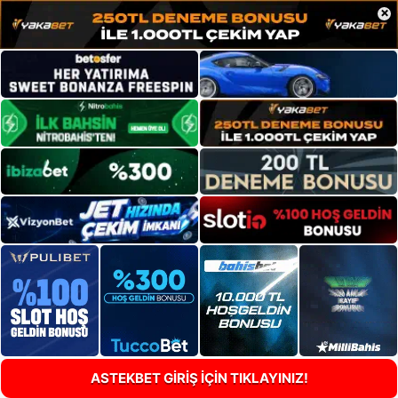
×
ASTEKBET GİRİŞ İÇİN TIKLAYINIZ!