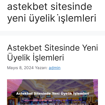
astekbet sitesinde
yeni üyelik i̇şlemleri
Astekbet Sitesinde Yeni
Üyelik İşlemleri
Mayıs 8, 2024
Yazarı:
admin