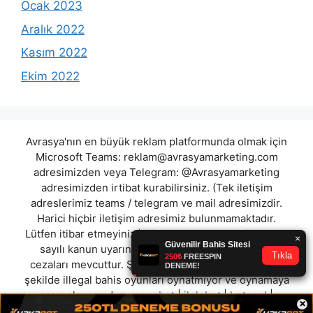
Ocak 2023
Aralık 2022
Kasım 2022
Ekim 2022
Avrasya'nın en büyük reklam platformunda olmak için
Microsoft Teams:
reklam@avrasyamarketing.com
adresimizden veya Telegram: @Avrasyamarketing
adresimizden irtibat kurabilirsiniz. (Tek iletişim
adreslerimiz teams / telegram ve mail adresimizdir.
Harici hiçbir iletişim adresimiz bulunmamaktadır.
Lütfen itibar etmeyiniz.) Türkiye yasalarına göre 7258
sayılı kanun uyarınca yasa dışı bahis oynamanın
cezaları mevcuttur. Şu an bulunduğunuz site hiç bir
şekilde illegal bahis oyunları oynatmıyor ve oynamaya
aracı olmuyordur.
venusbet
|
ilelebet
|
betcool
|
×
baykolik
|
bitcasino
|
rexabet
|
parabingo
|
adiosbet