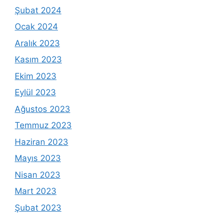
Şubat 2024
Ocak 2024
Aralık 2023
Kasım 2023
Ekim 2023
Eylül 2023
Ağustos 2023
Temmuz 2023
Haziran 2023
Mayıs 2023
Nisan 2023
Mart 2023
Şubat 2023