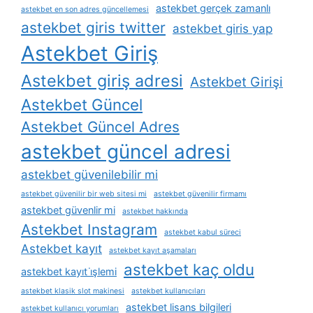
astekbet gerçek zamanlı
astekbet en son adres güncellemesi
astekbet giris twitter
astekbet giris yap
Astekbet Giriş
Astekbet giriş adresi
Astekbet Girişi
Astekbet Güncel
Astekbet Güncel Adres
astekbet güncel adresi
astekbet güvenilebilir mi
astekbet güvenilir bir web sitesi mi
astekbet güvenilir firmamı
astekbet güvenlir mi
astekbet hakkında
Astekbet Instagram
astekbet kabul süreci
Astekbet kayıt
astekbet kayıt aşamaları
astekbet kaç oldu
astekbet kayıt i̇şlemi
astekbet klasik slot makinesi
astekbet kullanıcıları
astekbet lisans bilgileri
astekbet kullanıcı yorumları