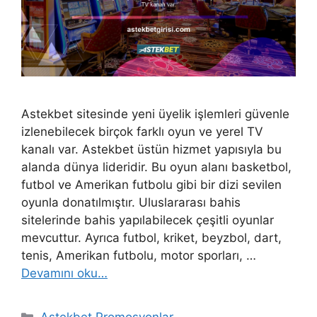
Astekbet sitesinde yeni üyelik işlemleri güvenle
izlenebilecek birçok farklı oyun ve yerel TV
kanalı var. Astekbet üstün hizmet yapısıyla bu
alanda dünya lideridir. Bu oyun alanı basketbol, ​​
futbol ve Amerikan futbolu gibi bir dizi sevilen
oyunla donatılmıştır. Uluslararası bahis
sitelerinde bahis yapılabilecek çeşitli oyunlar
mevcuttur. Ayrıca futbol, ​​kriket, beyzbol, dart,
tenis, Amerikan futbolu, motor sporları, …
Devamını oku…
Kategoriler