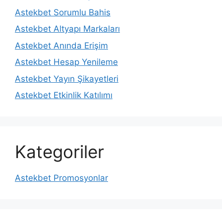
Astekbet Sorumlu Bahis
Astekbet Altyapı Markaları
Astekbet Anında Erişim
Astekbet Hesap Yenileme
Astekbet Yayın Şikayetleri
Astekbet Etkinlik Katılımı
Kategoriler
Astekbet Promosyonlar