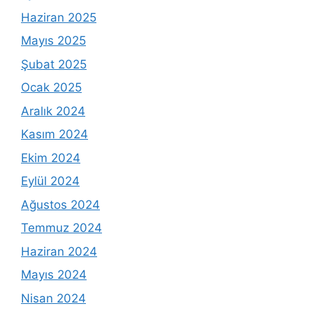
Haziran 2025
Mayıs 2025
Şubat 2025
Ocak 2025
Aralık 2024
Kasım 2024
Ekim 2024
Eylül 2024
Ağustos 2024
Temmuz 2024
Haziran 2024
Mayıs 2024
Nisan 2024