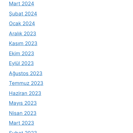
Mart 2024
Şubat 2024
Ocak 2024
Aralık 2023
Kasım 2023
Ekim 2023
Eylül 2023
Ağustos 2023
Temmuz 2023
Haziran 2023
Mayıs 2023
Nisan 2023
Mart 2023
Şubat 2023