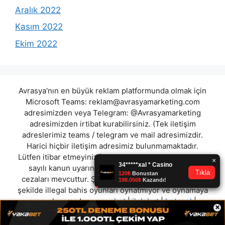
Aralık 2022
Kasım 2022
Ekim 2022
Avrasya'nın en büyük reklam platformunda olmak için
Microsoft Teams:
reklam@avrasyamarketing.com
adresimizden veya Telegram: @Avrasyamarketing
adresimizden irtibat kurabilirsiniz. (Tek iletişim
adreslerimiz teams / telegram ve mail adresimizdir.
Harici hiçbir iletişim adresimiz bulunmamaktadır.
Lütfen itibar etmeyiniz.) Türkiye yasalarına göre 7258
sayılı kanun uyarınca yasa dışı bahis oynamanın
cezaları mevcuttur. Şu an bulunduğunuz site hiç bir
şekilde illegal bahis oyunları oynatmıyor ve oynamaya
aracı olmuyordur.
venusbet
|
ilelebet
|
betcool
|
×
baykolik
|
bitcasino
|
rexabet
|
parabingo
|
adiosbet