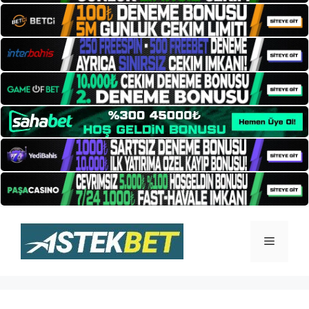
İçeriğe
atla
Menü