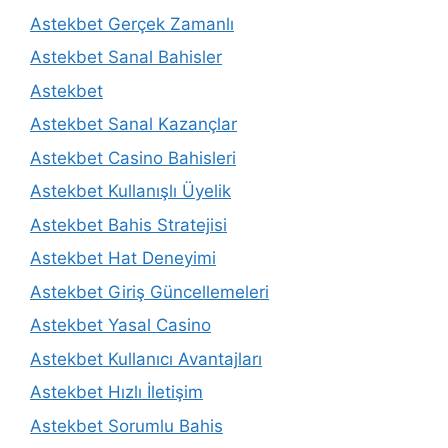
Astekbet Gerçek Zamanlı
Astekbet Sanal Bahisler
Astekbet
Astekbet Sanal Kazançlar
Astekbet Casino Bahisleri
Astekbet Kullanışlı Üyelik
Astekbet Bahis Stratejisi
Astekbet Hat Deneyimi
Astekbet Giriş Güncellemeleri
Astekbet Yasal Casino
Astekbet Kullanıcı Avantajları
Astekbet Hızlı İletişim
Astekbet Sorumlu Bahis