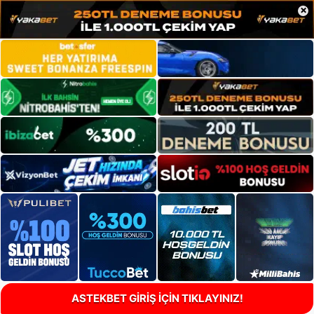
×
ASTEKBET GİRİŞ İÇİN TIKLAYINIZ!