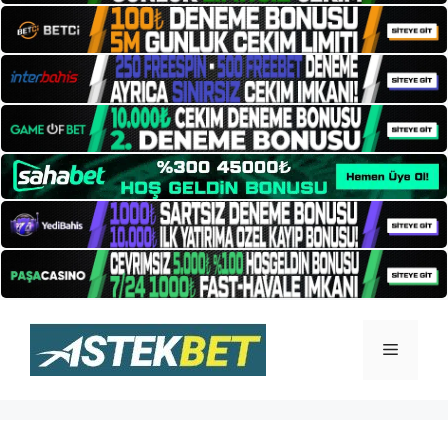
İçeriğe
atla
Menü