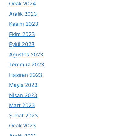
Ocak 2024
Aralık 2023
Kasım 2023
Ekim 2023
Eylül 2023
Ağustos 2023
Temmuz 2023
Haziran 2023
Mayıs 2023
Nisan 2023
Mart 2023
Şubat 2023
Ocak 2023
Aralık 2022