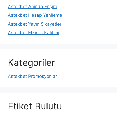
Astekbet Anında Erişim
Astekbet Hesap Yenileme
Astekbet Yayın Şikayetleri
Astekbet Etkinlik Katılımı
Kategoriler
Astekbet Promosyonlar
Etiket Bulutu