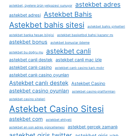
astekbet adres
astekbet, üyelere ürün yelpazesi sunuyor
Astekbet Bahis
astekbet adresi
Astekbet bahis sitesi
astekbet bahis şirketleri
astekbet banka hesap bilgisi
astekbet basketbol bahsi kazanır mı
astekbet bonus
astekbet bonuslar ödeme
astekbet canli
astekbet bu doğru mu
astekbet canli destek
astekbet canli maç izle
astekbet canlı casino
astekbet canlı casino karlı mıdır
astekbet canlı casino oyunları
Astekbet canlı destek
Astekbet Casino
astekbet casino oyunları
astekbet casino platformları
astekbet casino siteleri
Astekbet Casino Sitesi
astekbet com
astekbet ehliyeti
astekbet gerçek zamanlı
astekbet en son adres güncellemesi
astekbet giris twitter
astekbet giris yap