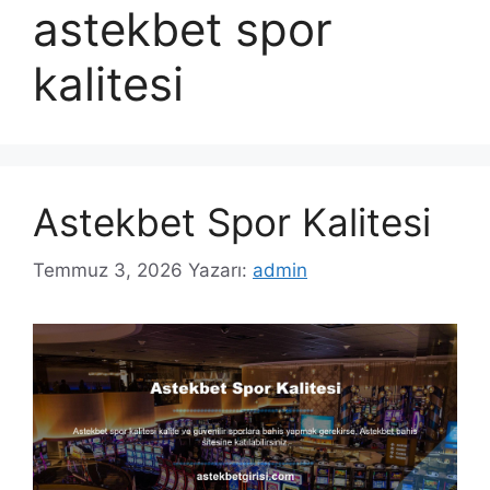
astekbet spor
kalitesi
Astekbet Spor Kalitesi
Temmuz 3, 2026
Yazarı:
admin