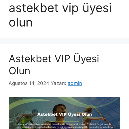
astekbet vip üyesi
olun
Astekbet VIP Üyesi
Olun
Ağustos 14, 2024
Yazarı:
admin