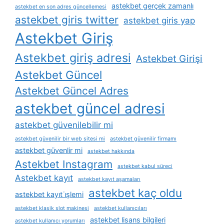
astekbet gerçek zamanlı
astekbet en son adres güncellemesi
astekbet giris twitter
astekbet giris yap
Astekbet Giriş
Astekbet giriş adresi
Astekbet Girişi
Astekbet Güncel
Astekbet Güncel Adres
astekbet güncel adresi
astekbet güvenilebilir mi
astekbet güvenilir bir web sitesi mi
astekbet güvenilir firmamı
astekbet güvenlir mi
astekbet hakkında
Astekbet Instagram
astekbet kabul süreci
Astekbet kayıt
astekbet kayıt aşamaları
astekbet kaç oldu
astekbet kayıt i̇şlemi
astekbet klasik slot makinesi
astekbet kullanıcıları
astekbet lisans bilgileri
astekbet kullanıcı yorumları