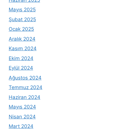
Mayıs 2025
Şubat 2025
Ocak 2025
Aralık 2024
Kasım 2024
Ekim 2024
Eylül 2024
Ağustos 2024
Temmuz 2024
Haziran 2024
Mayıs 2024
Nisan 2024
Mart 2024