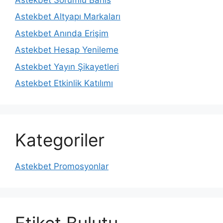
Astekbet Altyapı Markaları
Astekbet Anında Erişim
Astekbet Hesap Yenileme
Astekbet Yayın Şikayetleri
Astekbet Etkinlik Katılımı
Kategoriler
Astekbet Promosyonlar