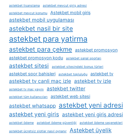
astekbet lisanslama
astekbet mevcut giriş adresi
Astekbet mobil giriş
astekbet mevcut konumu
astekbet mobil uygulaması
astekbet nasil bir site
astekbet para yatirma
astekbet para çekme
astekbet promosyon
astekbet promosyon kodu
astekbet sanal sporları
astekbet sitesi
astekbet sitesindeki bonus türleri
astekbet spor bahisleri
astekbet tv
astekbet topluluğu
astekbet tv canli maç izle
astekbet tv izle
astekbet twitter
astekbet tv maç yayını
astekbet web sitesi
astekbet tüm kullanıcıları
astekbet yeni adresi
astekbet whatsapp
astekbet yeni giris
astekbet yeni giriş adresi
astekbet ödeme
astekbet ödeme güvenliği
astekbet ödeme seçenekleri
Astekbet üyelik
astekbet ücretsiz slotlar nasıl oynanır