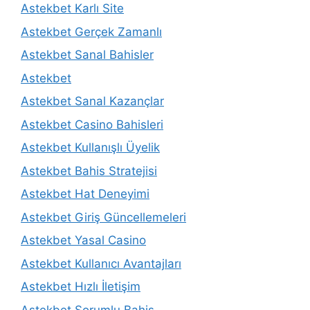
Astekbet Karlı Site
Astekbet Gerçek Zamanlı
Astekbet Sanal Bahisler
Astekbet
Astekbet Sanal Kazançlar
Astekbet Casino Bahisleri
Astekbet Kullanışlı Üyelik
Astekbet Bahis Stratejisi
Astekbet Hat Deneyimi
Astekbet Giriş Güncellemeleri
Astekbet Yasal Casino
Astekbet Kullanıcı Avantajları
Astekbet Hızlı İletişim
Astekbet Sorumlu Bahis