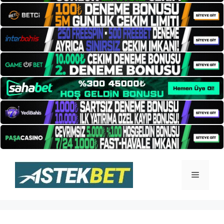
İçeriğe
atla
Menü