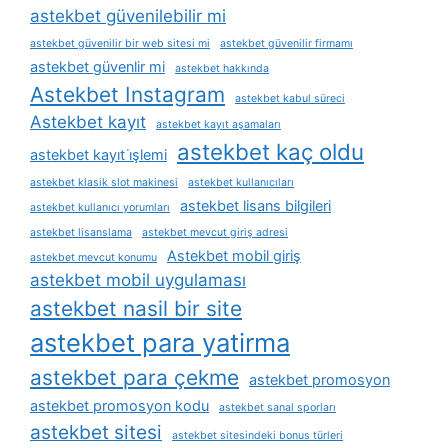
astekbet güvenilebilir mi
astekbet güvenilir bir web sitesi mi
astekbet güvenilir firmamı
astekbet güvenlir mi
astekbet hakkında
Astekbet Instagram
astekbet kabul süreci
Astekbet kayıt
astekbet kayıt aşamaları
astekbet kaç oldu
astekbet kayıt i̇şlemi
astekbet klasik slot makinesi
astekbet kullanıcıları
astekbet lisans bilgileri
astekbet kullanıcı yorumları
astekbet lisanslama
astekbet mevcut giriş adresi
Astekbet mobil giriş
astekbet mevcut konumu
astekbet mobil uygulaması
astekbet nasil bir site
astekbet para yatirma
astekbet para çekme
astekbet promosyon
astekbet promosyon kodu
astekbet sanal sporları
astekbet sitesi
astekbet sitesindeki bonus türleri