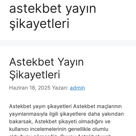
astekbet yayın
şikayetleri
Astekbet Yayın
Şikayetleri
Haziran 18, 2025
Yazarı:
admin
Astekbet yayın şikayetleri Astekbet maçlarının
yayınlanmasıyla ilgili şikayetlere daha yakından
bakarsak, Astekbet şikayeti olmadığını ve
kullanıcı incelemelerinin genellikle olumlu