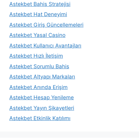
Astekbet Bahis Stratejisi
Astekbet Hat Deneyimi
Astekbet Giriş Güncellemeleri
Astekbet Yasal Casino
Astekbet Kullanıcı Avantajları
Astekbet Hızlı İletişim
Astekbet Sorumlu Bahis
Astekbet Altyapı Markaları
Astekbet Anında Erişim
Astekbet Hesap Yenileme
Astekbet Yayın Şikayetleri
Astekbet Etkinlik Katılımı