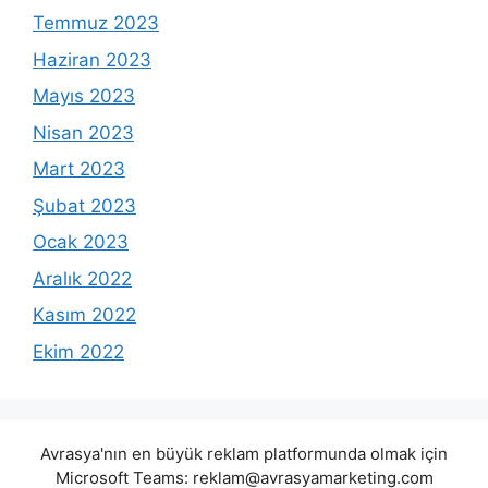
Temmuz 2023
Haziran 2023
Mayıs 2023
Nisan 2023
Mart 2023
Şubat 2023
Ocak 2023
Aralık 2022
Kasım 2022
Ekim 2022
Avrasya'nın en büyük reklam platformunda olmak için
Microsoft Teams:
reklam@avrasyamarketing.com