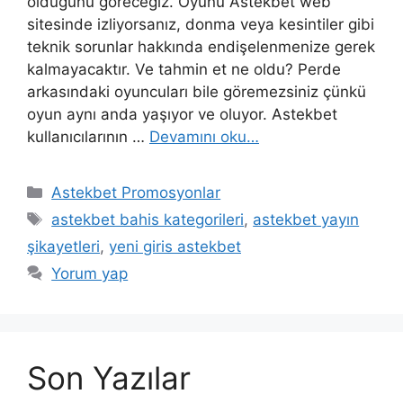
olduğunu göreceğiz. Oyunu Astekbet web
sitesinde izliyorsanız, donma veya kesintiler gibi
teknik sorunlar hakkında endişelenmenize gerek
kalmayacaktır. Ve tahmin et ne oldu? Perde
arkasındaki oyuncuları bile göremezsiniz çünkü
oyun aynı anda yaşıyor ve oluyor. Astekbet
kullanıcılarının …
Devamını oku…
Kategoriler
Astekbet Promosyonlar
Etiketler
astekbet bahis kategorileri
,
astekbet yayın
şikayetleri
,
yeni giris astekbet
Yorum yap
Son Yazılar