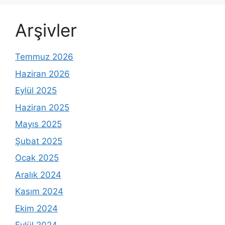
Arşivler
Temmuz 2026
Haziran 2026
Eylül 2025
Haziran 2025
Mayıs 2025
Şubat 2025
Ocak 2025
Aralık 2024
Kasım 2024
Ekim 2024