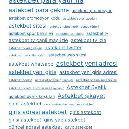
astekbet para çekme
astekbet promosyon
astekbet promosyon kodu
astekbet sanal sporları
astekbet sitesi
astekbet sitesindeki bonus türleri
astekbet spor bahisleri
astekbet tv
astekbet topluluğu
astekbet tv canli maç izle
astekbet tv izle
astekbet twitter
astekbet tv maç yayını
astekbet web sitesi
astekbet tüm kullanıcıları
astekbet yeni adresi
astekbet whatsapp
astekbet yeni giris
astekbet yeni giriş adresi
astekbet ödeme
astekbet ödeme güvenliği
astekbet ödeme seçenekleri
Astekbet üyelik
astekbet ücretsiz slotlar nasıl oynanır
Astekbet şikayet
astekbet üyelik koşulları
canli astekbet
cep telefonu kullanıcıları astekbet
giris adresi astekbet
giris astekbet
girisi astekbet
giris yap astekbet
güncel adresi astekbet
kayit astekbet