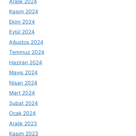
Aralık 2024
Kasım 2024
Ekim 2024
Eylül 2024
Ağustos 2024
Temmuz 2024
Haziran 2024
Mayıs 2024
Nisan 2024
Mart 2024
Şubat 2024
Ocak 2024
Aralık 2023
Kasım 2023