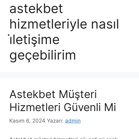
astekbet
hizmetleriyle nasıl
i̇letişime
geçebilirim
Astekbet Müşteri
Hizmetleri Güvenli Mi
Kasım 6, 2024
Yazarı:
admin