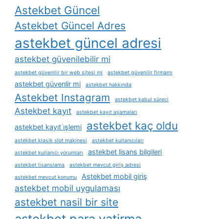
Astekbet Güncel
Astekbet Güncel Adres
astekbet güncel adresi
astekbet güvenilebilir mi
astekbet güvenilir bir web sitesi mi
astekbet güvenilir firmamı
astekbet güvenlir mi
astekbet hakkında
Astekbet Instagram
astekbet kabul süreci
Astekbet kayıt
astekbet kayıt aşamaları
astekbet kaç oldu
astekbet kayıt i̇şlemi
astekbet klasik slot makinesi
astekbet kullanıcıları
astekbet lisans bilgileri
astekbet kullanıcı yorumları
astekbet lisanslama
astekbet mevcut giriş adresi
Astekbet mobil giriş
astekbet mevcut konumu
astekbet mobil uygulaması
astekbet nasil bir site
astekbet para yatirma