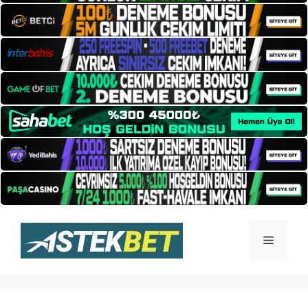
İçeriğe
atla
Menü