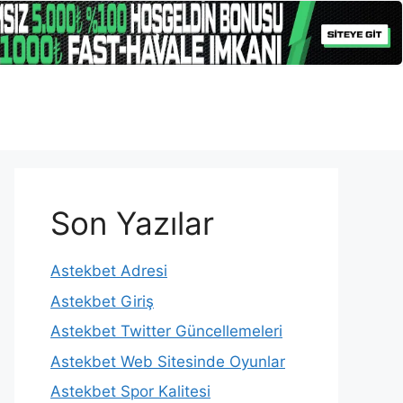
Son Yazılar
Astekbet Adresi
Astekbet Giriş
Astekbet Twitter Güncellemeleri
Astekbet Web Sitesinde Oyunlar
Astekbet Spor Kalitesi