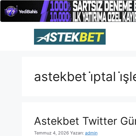
İçeriğe
atla
astekbet i̇ptal i̇ş
Astekbet Twitter Gü
Temmuz 4, 2026
Yazarı:
admin