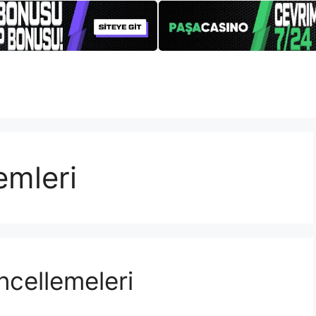
lemleri
ncellemeleri