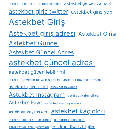
astekbet gerçek zamanlı
astekbet en son adres güncellemesi
astekbet giris twitter
astekbet giris yap
Astekbet Giriş
Astekbet giriş adresi
Astekbet Girişi
Astekbet Güncel
Astekbet Güncel Adres
astekbet güncel adresi
astekbet güvenilebilir mi
astekbet güvenilir bir web sitesi mi
astekbet güvenilir firmamı
astekbet güvenlir mi
astekbet hakkında
Astekbet Instagram
astekbet kabul süreci
Astekbet kayıt
astekbet kayıt aşamaları
astekbet kaç oldu
astekbet kayıt i̇şlemi
astekbet klasik slot makinesi
astekbet kullanıcıları
astekbet lisans bilgileri
astekbet kullanıcı yorumları