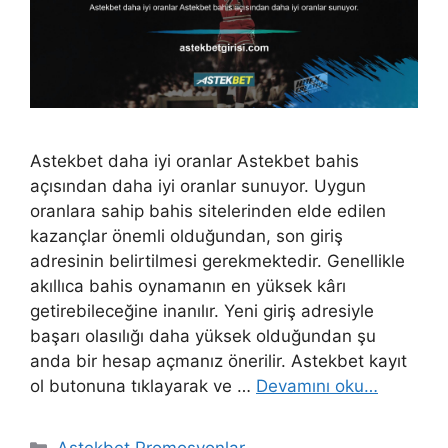
Astekbet daha iyi oranlar Astekbet bahis
açısından daha iyi oranlar sunuyor. Uygun
oranlara sahip bahis sitelerinden elde edilen
kazançlar önemli olduğundan, son giriş
adresinin belirtilmesi gerekmektedir. Genellikle
akıllıca bahis oynamanın en yüksek kârı
getirebileceğine inanılır. Yeni giriş adresiyle
başarı olasılığı daha yüksek olduğundan şu
anda bir hesap açmanız önerilir. Astekbet kayıt
ol butonuna tıklayarak ve …
Devamını oku…
Kategoriler