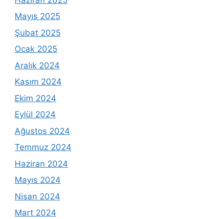
Mayıs 2025
Şubat 2025
Ocak 2025
Aralık 2024
Kasım 2024
Ekim 2024
Eylül 2024
Ağustos 2024
Temmuz 2024
Haziran 2024
Mayıs 2024
Nisan 2024
Mart 2024