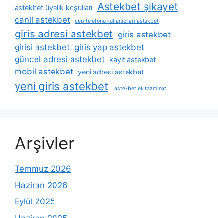
Astekbet şikayet
astekbet üyelik koşulları
canli astekbet
cep telefonu kullanıcıları astekbet
giris adresi astekbet
giris astekbet
girisi astekbet
giris yap astekbet
güncel adresi astekbet
kayit astekbet
mobil astekbet
yeni adresi astekbet
yeni giris astekbet
astekbet ek tazminat
Arşivler
Temmuz 2026
Haziran 2026
Eylül 2025
Haziran 2025