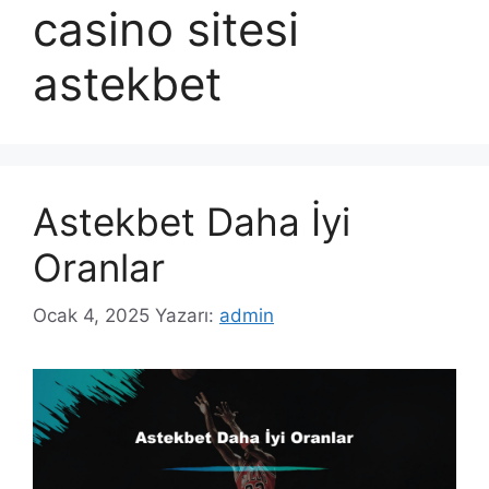
casino sitesi
astekbet
Astekbet Daha İyi
Oranlar
Ocak 4, 2025
Yazarı:
admin