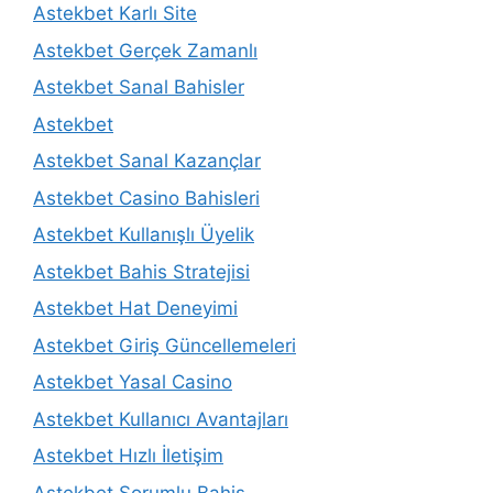
Astekbet Karlı Site
Astekbet Gerçek Zamanlı
Astekbet Sanal Bahisler
Astekbet
Astekbet Sanal Kazançlar
Astekbet Casino Bahisleri
Astekbet Kullanışlı Üyelik
Astekbet Bahis Stratejisi
Astekbet Hat Deneyimi
Astekbet Giriş Güncellemeleri
Astekbet Yasal Casino
Astekbet Kullanıcı Avantajları
Astekbet Hızlı İletişim
Astekbet Sorumlu Bahis